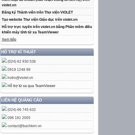
violet.vn
Đăng ký Thành viên trên Thư viện ViOLET
Tạo website Thư viện Giáo dục trên violet.vn
Hỗ trợ trực tuyến trên violet.vn bằng Phần mềm điều
khiển máy tính từ xa TeamViewer
Xem tiếp
HỖ TRỢ KĨ THUẬT
(024) 62 930 536
0919 1248 99
hotro@violet.vn
Hỗ trợ từ xa qua TeamViewer
LIÊN HỆ QUẢNG CÁO
(024) 66 745 632
096 181 2005
contact@bachkim.vn