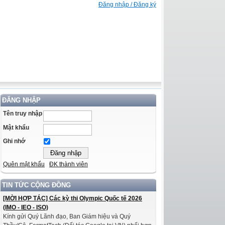
Đăng nhập / Đăng ký
ĐĂNG NHẬP
Tên truy nhập
Mật khẩu
Ghi nhớ
Quên mật khẩu
ĐK thành viên
TIN TỨC CỘNG ĐỒNG
[MỜI HỢP TÁC] Các kỳ thi Olympic Quốc tế 2026
(IMO - IEO - ISO)
Kính gửi Quý Lãnh đạo, Ban Giám hiệu và Quý