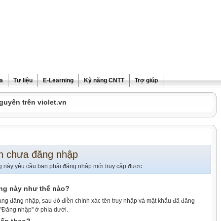
ra
Tư liệu
E-Learning
Kỹ năng CNTT
Trợ giúp
guyên trên violet.vn
n chưa đăng nhập
g này yêu cầu bạn phải đăng nhập mới truy cập được.
ang này như thế nào?
ang đăng nhập, sau đó điền chính xác tên truy nhập và mật khẩu đã đăng
 "Đăng nhập" ở phía dưới.