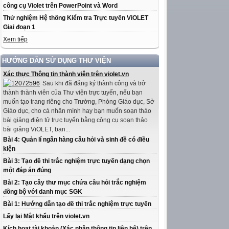
công cụ Violet trên PowerPoint và Word
Thử nghiệm Hệ thống Kiểm tra Trực tuyến ViOLET
Giai đoạn 1
Xem tiếp
HƯỚNG DẪN SỬ DỤNG THƯ VIỆN
Xác thực Thông tin thành viên trên violet.vn
Sau khi đã đăng ký thành công và trở
thành thành viên của Thư viện trực tuyến, nếu bạn
muốn tạo trang riêng cho Trường, Phòng Giáo dục, Sở
Giáo dục, cho cá nhân mình hay bạn muốn soạn thảo
bài giảng điện tử trực tuyến bằng công cụ soạn thảo
bài giảng ViOLET, bạn...
Bài 4: Quản lí ngân hàng câu hỏi và sinh đề có điều
kiện
Bài 3: Tạo đề thi trắc nghiệm trực tuyến dạng chọn
một đáp án đúng
Bài 2: Tạo cây thư mục chứa câu hỏi trắc nghiệm
đồng bộ với danh mục SGK
Bài 1: Hướng dẫn tạo đề thi trắc nghiệm trực tuyến
Lấy lại Mật khẩu trên violet.vn
Kích hoạt tài khoản (Xác nhận thông tin liên hệ) trên