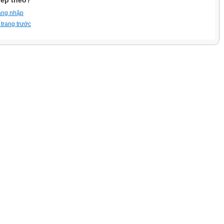
iếp theo?
ăng nhập
 trang trước