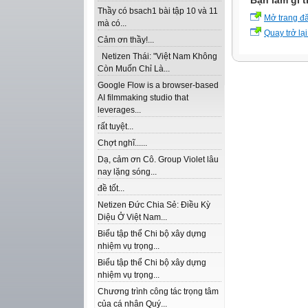
Bạn làm gì t
Thầy có bsach1 bài tập 10 và 11
Mở trang đ
mà có...
Quay trở lại
Cảm ơn thầy!...
Netizen Thái: "Việt Nam Không
Còn Muốn Chỉ Là...
Google Flow is a browser-based
AI filmmaking studio that
leverages...
rất tuyệt...
Chợt nghĩ......
Dạ, cảm ơn Cô. Group Violet lâu
nay lặng sóng...
đề tốt...
Netizen Đức Chia Sẻ: Điều Kỳ
Diệu Ở Việt Nam...
Biểu tập thể Chi bộ xây dựng
nhiệm vụ trọng...
Biểu tập thể Chi bộ xây dựng
nhiệm vụ trọng...
Chương trình công tác trọng tâm
của cá nhân Quý...