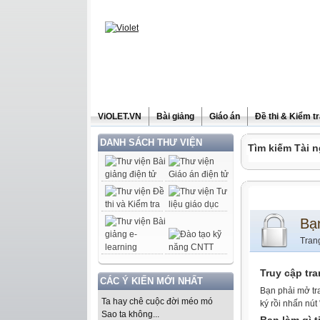
ViOLET.VN
Bài giảng
Giáo án
Đề thi & Kiểm t
DANH SÁCH THƯ VIỆN
Tìm kiếm Tài n
Bạ
Tran
Truy cập tr
CÁC Ý KIẾN MỚI NHẤT
Bạn phải mở tr
Ta hay chê cuộc đời méo mó
ký rồi nhấn nút
Sao ta không...