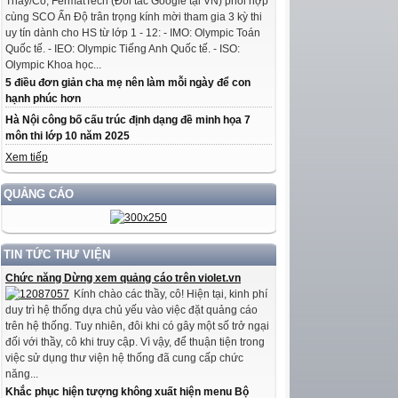
Thầy/Cô, FermatTech (Đối tác Google tại VN) phối hợp
cùng SCO Ấn Độ trân trọng kính mời tham gia 3 kỳ thi
uy tín dành cho HS từ lớp 1 - 12: - IMO: Olympic Toán
Quốc tế. - IEO: Olympic Tiếng Anh Quốc tế. - ISO:
Olympic Khoa học...
5 điều đơn giản cha mẹ nên làm mỗi ngày để con
hạnh phúc hơn
Hà Nội công bố cấu trúc định dạng đề minh họa 7
môn thi lớp 10 năm 2025
Xem tiếp
QUẢNG CÁO
TIN TỨC THƯ VIỆN
Chức năng Dừng xem quảng cáo trên violet.vn
Kính chào các thầy, cô! Hiện tại, kinh phí
duy trì hệ thống dựa chủ yếu vào việc đặt quảng cáo
trên hệ thống. Tuy nhiên, đôi khi có gây một số trở ngại
đối với thầy, cô khi truy cập. Vì vậy, để thuận tiện trong
việc sử dụng thư viện hệ thống đã cung cấp chức
năng...
Khắc phục hiện tượng không xuất hiện menu Bộ