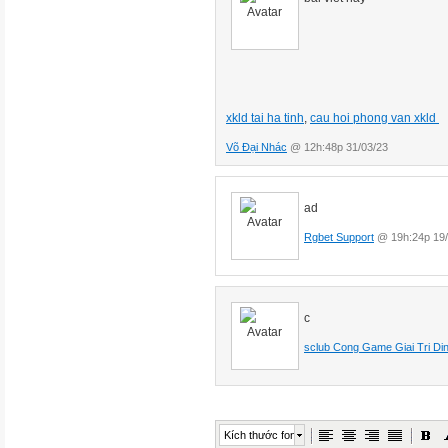
xkld tai ha tinh
,
cau hoi phong van xkld
Võ Đại Nhác
@ 12h:48p 31/03/23
ad
Rgbet Support
@ 19h:24p 19/
c
sclub Cong Game Giai Tri Di
Kích thước font