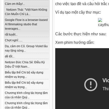
cho việc tạo đề và câu hỏi trắ
Cảm ơn thầy!...
Netizen Thái: "Việt Nam Không
Ví dụ tạo một cây thư mục:
Còn Muốn Chỉ Là...
Google Flow is a browser-based
AI filmmaking studio that
leverages...
Các bước thực hiện như sau:
rất tuyệt...
Chợt nghĩ......
Xem phim hướng dẫn:
Dạ, cảm ơn Cô. Group Violet lâu
nay lặng sóng...
đề tốt...
Netizen Đức Chia Sẻ: Điều Kỳ
Diệu Ở Việt Nam...
Biểu tập thể Chi bộ xây dựng
nhiệm vụ trọng...
Biểu tập thể Chi bộ xây dựng
nhiệm vụ trọng...
Chương trình công tác trọng tâm
của cá nhân Quý...
Chương trình công tác trọng tâm
của cá nhân Quý...