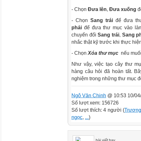
- Chọn
Đưa lên
,
Đưa xuống
để
- Chọn
Sang trái
để đưa th
phải
để đưa thư mục vào làm 
chuyển đổi
Sang trái
,
Sang p
nhắc thật kỹ trước khi thực hiệ
- Chọn
Xóa thư mục
nếu muốn
Như vậy, việc tạo cây thư m
hàng câu hỏi đã hoàn tất. Bâ
nghiệm trong những thư mục 
Ngô Văn Chinh
@ 10:53 10/04
Số lượt xem: 156726
Số lượt thích: 4 người (
Trương
ngọc
,
...
)
bài viết hay