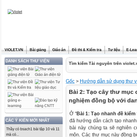
ViOLET.VN
Bài giảng
Giáo án
Đề thi & Kiểm tra
Tư liệu
E-Lea
DANH SÁCH THƯ VIỆN
Tìm kiếm Tài nguyên trên violet.
Gốc
>
Hướng dẫn sử dụng thư v
Bài 2: Tạo cây thư mục 
nghiệm đồng bộ với d
Ở “
Bài 1: Tạo nhanh đề kiểm 
CÁC Ý KIẾN MỚI NHẤT
đã hướng dẫn cách tạo nhanh 
bài này chúng ta sẽ nghiên c
Thầy có bsach1 bài tập 10 và 11
môn. Các thư mục này đồng bộ
mà có...