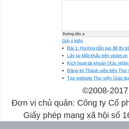
Đường dẫn
:
p
Gửi ý kiến
Bài 1: Hướng dẫn tạo đề thi t
Lấy lại Mật khẩu trên violet.vn
Kích hoạt tài khoản (Xác nhận t
Đăng ký Thành viên trên Thư
Tạo website Thư viện Giáo dục
©2008-2017 
Đơn vị chủ quản: Công ty Cổ p
Giấy phép mạng xã hội số 