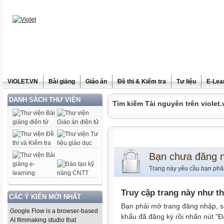
ViOLET.VN
Bài giảng
Giáo án
Đề thi & Kiểm tra
Tư liệu
E-Lea
DANH SÁCH THƯ VIỆN
Tìm kiếm Tài nguyên trên violet.
Bạn chưa đăng 
Trang này yêu cầu bạn phả
Truy cập trang này như t
CÁC Ý KIẾN MỚI NHẤT
Bạn phải mở trang đăng nhập, s
Google Flow is a browser-based
khẩu đã đăng ký rồi nhấn nút "Đ
AI filmmaking studio that