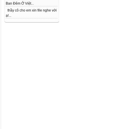
Ban Đêm Ở Việt...
thầy cô cho em xin file nghe với
ạ!...