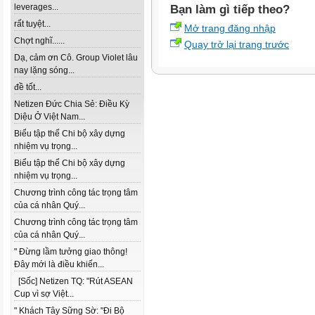
leverages...
Bạn làm gì tiếp theo?
rất tuyệt...
Mở trang đăng nhập
Chợt nghĩ......
Quay trở lại trang trước
Dạ, cảm ơn Cô. Group Violet lâu
nay lặng sóng...
đề tốt...
Netizen Đức Chia Sẻ: Điều Kỳ
Diệu Ở Việt Nam...
Biểu tập thể Chi bộ xây dựng
nhiệm vụ trọng...
Biểu tập thể Chi bộ xây dựng
nhiệm vụ trọng...
Chương trình công tác trọng tâm
của cá nhân Quý...
Chương trình công tác trọng tâm
của cá nhân Quý...
" Đừng lầm tưởng giao thông!
Đây mới là điều khiến...
[Sốc] Netizen TQ: "Rút ASEAN
Cup vì sợ Việt...
" Khách Tây Sững Sờ: "Đi Bộ