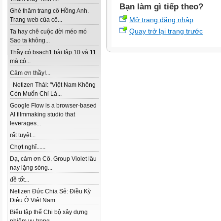
Bạn làm gì tiếp theo?
Ghé thăm trang cô Hồng Anh.
Mở trang đăng nhập
Trang web của cô...
Quay trở lại trang trước
Ta hay chê cuộc đời méo mó
Sao ta không...
Thầy có bsach1 bài tập 10 và 11
mà có...
Cảm ơn thầy!...
Netizen Thái: "Việt Nam Không
Còn Muốn Chỉ Là...
Google Flow is a browser-based
AI filmmaking studio that
leverages...
rất tuyệt...
Chợt nghĩ......
Dạ, cảm ơn Cô. Group Violet lâu
nay lặng sóng...
đề tốt...
Netizen Đức Chia Sẻ: Điều Kỳ
Diệu Ở Việt Nam...
Biểu tập thể Chi bộ xây dựng