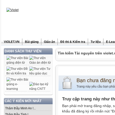
ViOLET.VN
Bài giảng
Giáo án
Đề thi & Kiểm tra
Tư liệu
E-Lea
DANH SÁCH THƯ VIỆN
Tìm kiếm Tài nguyên trên violet.
Bạn chưa đăng 
Trang này yêu cầu bạn phả
Truy cập trang này như t
CÁC Ý KIẾN MỚI NHẤT
Bạn phải mở trang đăng nhập, s
Thăm thầy Minh An !...
khẩu đã đăng ký rồi nhấn nút "Đ
Thăm thầy Tình !...