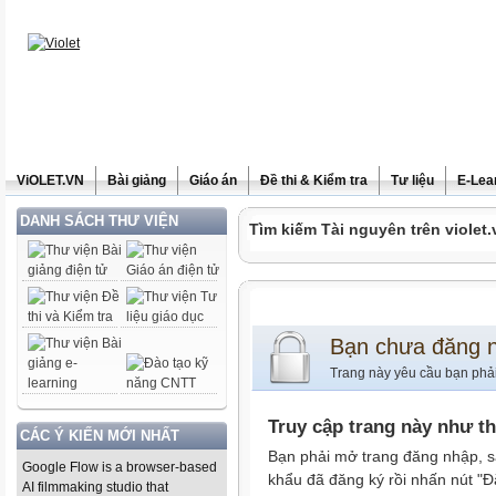
ViOLET.VN
Bài giảng
Giáo án
Đề thi & Kiểm tra
Tư liệu
E-Lea
DANH SÁCH THƯ VIỆN
Tìm kiếm Tài nguyên trên violet.
Bạn chưa đăng 
Trang này yêu cầu bạn phả
Truy cập trang này như t
CÁC Ý KIẾN MỚI NHẤT
Bạn phải mở trang đăng nhập, s
Google Flow is a browser-based
khẩu đã đăng ký rồi nhấn nút "Đ
AI filmmaking studio that