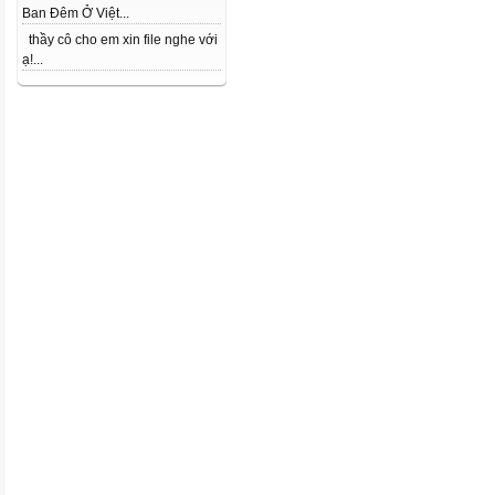
Ban Đêm Ở Việt...
thầy cô cho em xin file nghe với
ạ!...