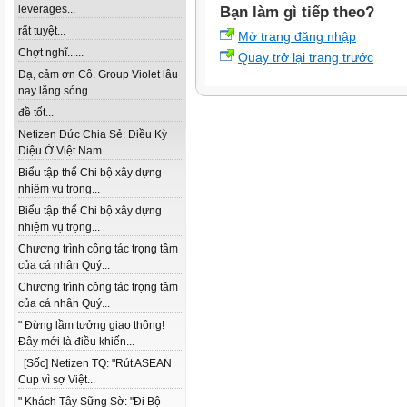
leverages...
Bạn làm gì tiếp theo?
rất tuyệt...
Mở trang đăng nhập
Chợt nghĩ......
Quay trở lại trang trước
Dạ, cảm ơn Cô. Group Violet lâu
nay lặng sóng...
đề tốt...
Netizen Đức Chia Sẻ: Điều Kỳ
Diệu Ở Việt Nam...
Biểu tập thể Chi bộ xây dựng
nhiệm vụ trọng...
Biểu tập thể Chi bộ xây dựng
nhiệm vụ trọng...
Chương trình công tác trọng tâm
của cá nhân Quý...
Chương trình công tác trọng tâm
của cá nhân Quý...
" Đừng lầm tưởng giao thông!
Đây mới là điều khiến...
[Sốc] Netizen TQ: "Rút ASEAN
Cup vì sợ Việt...
" Khách Tây Sững Sờ: "Đi Bộ