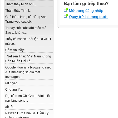
Bạn làm gì tiếp theo?
Thăm thầy Minh An !...
Mở trang đăng nhập
Thăm thầy Tình !...
Quay trở lại trang trước
Ghé thăm trang cô Hồng Anh.
Trang web của cô...
Ta hay chê cuộc đời méo mó
Sao ta không...
Thầy có bsach1 bài tập 10 và 11
mà có...
Cảm ơn thầy!...
Netizen Thái: "Việt Nam Không
Còn Muốn Chỉ Là...
Google Flow is a browser-based
AI filmmaking studio that
leverages...
rất tuyệt...
Chợt nghĩ......
Dạ, cảm ơn Cô. Group Violet lâu
nay lặng sóng...
đề tốt...
Netizen Đức Chia Sẻ: Điều Kỳ