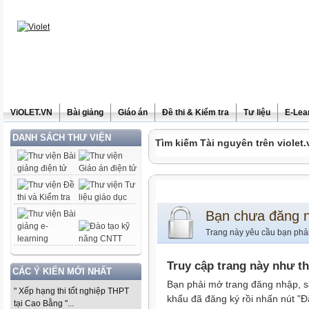
ViOLET.VN
Bài giảng
Giáo án
Đề thi & Kiểm tra
Tư liệu
E-Lea
DANH SÁCH THƯ VIỆN
Tìm kiếm Tài nguyên trên violet.
Bạn chưa đăng 
Trang này yêu cầu bạn phả
Truy cập trang này như t
CÁC Ý KIẾN MỚI NHẤT
Bạn phải mở trang đăng nhập, s
" Xếp hạng thi tốt nghiệp THPT
khẩu đã đăng ký rồi nhấn nút "Đ
tại Cao Bằng "...