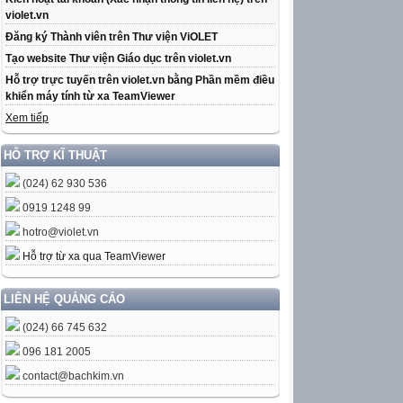
violet.vn
Đăng ký Thành viên trên Thư viện ViOLET
Tạo website Thư viện Giáo dục trên violet.vn
Hỗ trợ trực tuyến trên violet.vn bằng Phần mềm điều
khiển máy tính từ xa TeamViewer
Xem tiếp
HỖ TRỢ KĨ THUẬT
(024) 62 930 536
0919 1248 99
hotro@violet.vn
Hỗ trợ từ xa qua TeamViewer
LIÊN HỆ QUẢNG CÁO
(024) 66 745 632
096 181 2005
contact@bachkim.vn