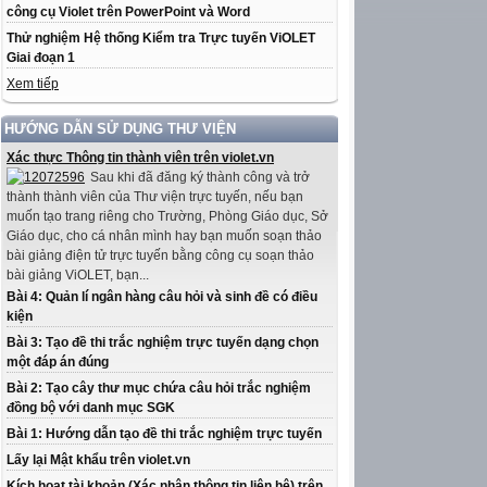
công cụ Violet trên PowerPoint và Word
Thử nghiệm Hệ thống Kiểm tra Trực tuyến ViOLET
Giai đoạn 1
Xem tiếp
HƯỚNG DẪN SỬ DỤNG THƯ VIỆN
Xác thực Thông tin thành viên trên violet.vn
Sau khi đã đăng ký thành công và trở
thành thành viên của Thư viện trực tuyến, nếu bạn
muốn tạo trang riêng cho Trường, Phòng Giáo dục, Sở
Giáo dục, cho cá nhân mình hay bạn muốn soạn thảo
bài giảng điện tử trực tuyến bằng công cụ soạn thảo
bài giảng ViOLET, bạn...
Bài 4: Quản lí ngân hàng câu hỏi và sinh đề có điều
kiện
Bài 3: Tạo đề thi trắc nghiệm trực tuyến dạng chọn
một đáp án đúng
Bài 2: Tạo cây thư mục chứa câu hỏi trắc nghiệm
đồng bộ với danh mục SGK
Bài 1: Hướng dẫn tạo đề thi trắc nghiệm trực tuyến
Lấy lại Mật khẩu trên violet.vn
Kích hoạt tài khoản (Xác nhận thông tin liên hệ) trên