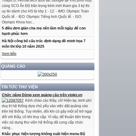
Thầy/Cô, FermatTech (Đối tác Google tại VN) phối hợp
cùng SCO Ấn Độ trân trọng kính mời tham gia 3 kỳ thi
uy tín dành cho HS từ lớp 1 - 12: - IMO: Olympic Toán
Quốc tế. - IEO: Olympic Tiếng Anh Quốc tế. - ISO:
Olympic Khoa học...
5 điều đơn giản cha mẹ nên làm mỗi ngày để con
hạnh phúc hơn
Hà Nội công bố cấu trúc định dạng đề minh họa 7
môn thi lớp 10 năm 2025
Xem tiếp
QUẢNG CÁO
TIN TỨC THƯ VIỆN
Chức năng Dừng xem quảng cáo trên violet.vn
Kính chào các thầy, cô! Hiện tại, kinh phí
duy trì hệ thống dựa chủ yếu vào việc đặt quảng cáo
trên hệ thống. Tuy nhiên, đôi khi có gây một số trở ngại
đối với thầy, cô khi truy cập. Vì vậy, để thuận tiện trong
việc sử dụng thư viện hệ thống đã cung cấp chức
năng...
Khắc phục hiện tượng không xuất hiện menu Bộ