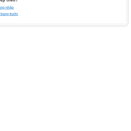
iếp theo?
ăng nhập
 trang trước