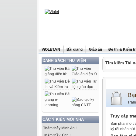
ViOLET.VN
Bài giảng
Giáo án
Đề thi & Kiểm t
DANH SÁCH THƯ VIỆN
Tìm kiếm Tài n
Bạ
Tran
Truy cập tr
CÁC Ý KIẾN MỚI NHẤT
Bạn phải mở tr
Thăm thầy Minh An !...
ký rồi nhấn nút
Thăm thầy Tình !...