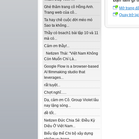
Bạn làm gì t
Ghé thăm trang cô Hồng Anh.
Mở trang đ
Trang web của cô...
Quay trở lại
Ta hay chê cuộc đời méo mó
Sao ta không...
Thầy có bsach1 bài tập 10 và 11
mà có...
Cảm ơn thầy!...
Netizen Thái: "Việt Nam Không
Còn Muốn Chỉ Là...
Google Flow is a browser-based
AI filmmaking studio that
leverages...
rất tuyệt...
Chợt nghĩ......
Dạ, cảm ơn Cô. Group Violet lâu
nay lặng sóng...
đề tốt...
Netizen Đức Chia Sẻ: Điều Kỳ
Diệu Ở Việt Nam...
Biểu tập thể Chi bộ xây dựng