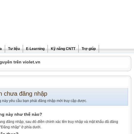
ra
Tư liệu
E-Learning
Kỹ năng CNTT
Trợ giúp
guyên trên violet.vn
n chưa đăng nhập
g này yêu cầu bạn phải đăng nhập mới truy cập được.
ang này như thế nào?
ang đăng nhập, sau đó điền chính xác tên truy nhập và mật khẩu đã đăng
 "Đăng nhập" ở phía dưới.