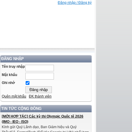
Đăng nhập / Đăng ký
ĐĂNG NHẬP
Tên truy nhập
Mật khẩu
Ghi nhớ
Quên mật khẩu
ĐK thành viên
TIN TỨC CỘNG ĐỒNG
[MỜI HỢP TÁC] Các kỳ thi Olympic Quốc tế 2026
(IMO - IEO - ISO)
Kính gửi Quý Lãnh đạo, Ban Giám hiệu và Quý