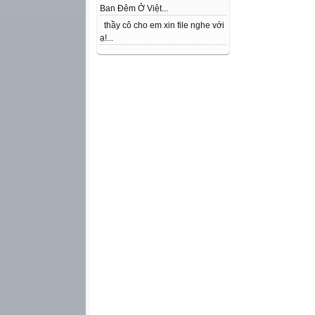
Ban Đêm Ở Việt...
thầy cô cho em xin file nghe với
ạ!...