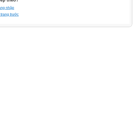
iếp theo?
ăng nhập
 trang trước