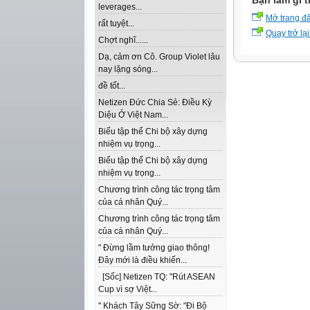
Bạn làm gì t
leverages...
Mở trang đ
rất tuyệt...
Quay trở lại
Chợt nghĩ......
Dạ, cảm ơn Cô. Group Violet lâu
nay lặng sóng...
đề tốt...
Netizen Đức Chia Sẻ: Điều Kỳ
Diệu Ở Việt Nam...
Biểu tập thể Chi bộ xây dựng
nhiệm vụ trọng...
Biểu tập thể Chi bộ xây dựng
nhiệm vụ trọng...
Chương trình công tác trọng tâm
của cá nhân Quý...
Chương trình công tác trọng tâm
của cá nhân Quý...
" Đừng lầm tưởng giao thông!
Đây mới là điều khiến...
[Sốc] Netizen TQ: "Rút ASEAN
Cup vì sợ Việt...
" Khách Tây Sững Sờ: "Đi Bộ