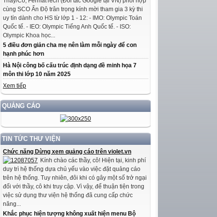
Thầy/Cô, FermatTech (Đối tác Google tại VN) phối hợp
cùng SCO Ấn Độ trân trọng kính mời tham gia 3 kỳ thi
uy tín dành cho HS từ lớp 1 - 12: - IMO: Olympic Toán
Quốc tế. - IEO: Olympic Tiếng Anh Quốc tế. - ISO:
Olympic Khoa học...
5 điều đơn giản cha mẹ nên làm mỗi ngày để con
hạnh phúc hơn
Hà Nội công bố cấu trúc định dạng đề minh họa 7
môn thi lớp 10 năm 2025
Xem tiếp
QUẢNG CÁO
TIN TỨC THƯ VIỆN
Chức năng Dừng xem quảng cáo trên violet.vn
Kính chào các thầy, cô! Hiện tại, kinh phí
duy trì hệ thống dựa chủ yếu vào việc đặt quảng cáo
trên hệ thống. Tuy nhiên, đôi khi có gây một số trở ngại
đối với thầy, cô khi truy cập. Vì vậy, để thuận tiện trong
việc sử dụng thư viện hệ thống đã cung cấp chức
năng...
Khắc phục hiện tượng không xuất hiện menu Bộ