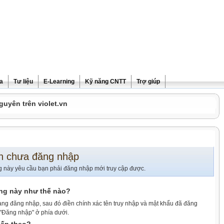
ra
Tư liệu
E-Learning
Kỹ năng CNTT
Trợ giúp
guyên trên violet.vn
n chưa đăng nhập
g này yêu cầu bạn phải đăng nhập mới truy cập được.
ang này như thế nào?
ang đăng nhập, sau đó điền chính xác tên truy nhập và mật khẩu đã đăng
 "Đăng nhập" ở phía dưới.