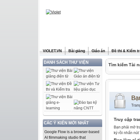
ViOLET.VN
Bài giảng
Giáo án
Đề thi & Kiểm t
DANH SÁCH THƯ VIỆN
Tìm kiếm Tài n
Bạ
Tran
Truy cập tr
CÁC Ý KIẾN MỚI NHẤT
Bạn phải mở tr
Google Flow is a browser-based
ký rồi nhấn nút
AI filmmaking studio that