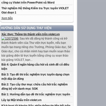
công cụ Violet trên PowerPoint và Word
Thử nghiệm Hệ thống Kiểm tra Trực tuyến ViOLET
Giai đoạn 1
Xem tiếp
HƯỚNG DẪN SỬ DỤNG THƯ VIỆN
Xác thực Thông tin thành viên trên violet.vn
Sau khi đã đăng ký thành công và trở
thành thành viên của Thư viện trực tuyến, nếu bạn
muốn tạo trang riêng cho Trường, Phòng Giáo dục, Sở
Giáo dục, cho cá nhân mình hay bạn muốn soạn thảo
bài giảng điện tử trực tuyến bằng công cụ soạn thảo
bài giảng ViOLET, bạn...
Bài 4: Quản lí ngân hàng câu hỏi và sinh đề có điều
kiện
Bài 3: Tạo đề thi trắc nghiệm trực tuyến dạng chọn
một đáp án đúng
Bài 2: Tạo cây thư mục chứa câu hỏi trắc nghiệm
đồng bộ với danh mục SGK
Bài 1: Hướng dẫn tạo đề thi trắc nghiệm trực tuyến
Lấy lại Mật khẩu trên violet.vn
Kích hoạt tài khoản (Xác nhận thông tin liên hệ) trên