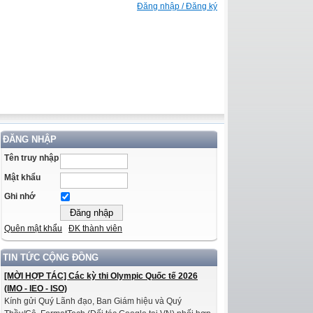
Đăng nhập / Đăng ký
ĐĂNG NHẬP
Tên truy nhập
Mật khẩu
Ghi nhớ
Quên mật khẩu
ĐK thành viên
TIN TỨC CỘNG ĐỒNG
[MỜI HỢP TÁC] Các kỳ thi Olympic Quốc tế 2026
(IMO - IEO - ISO)
Kính gửi Quý Lãnh đạo, Ban Giám hiệu và Quý