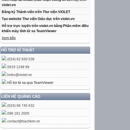
violet.vn
Đăng ký Thành viên trên Thư viện ViOLET
Tạo website Thư viện Giáo dục trên violet.vn
Hỗ trợ trực tuyến trên violet.vn bằng Phần mềm điều
khiển máy tính từ xa TeamViewer
Xem tiếp
HỖ TRỢ KĨ THUẬT
(024) 62 930 536
0919 1248 99
hotro@violet.vn
Hỗ trợ từ xa qua TeamViewer
LIÊN HỆ QUẢNG CÁO
(024) 66 745 632
096 181 2005
contact@bachkim.vn