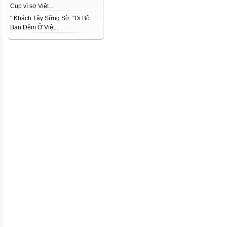
Cup vì sợ Việt...
" Khách Tây Sững Sờ: "Đi Bộ
Ban Đêm Ở Việt...