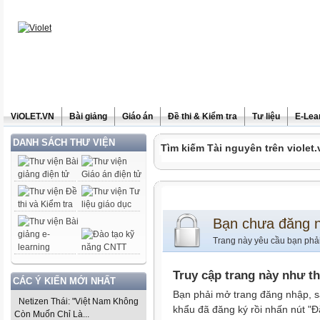
ViOLET.VN
Bài giảng
Giáo án
Đề thi & Kiểm tra
Tư liệu
E-Lea
DANH SÁCH THƯ VIỆN
Tìm kiếm Tài nguyên trên violet.
Bạn chưa đăng 
Trang này yêu cầu bạn phả
Truy cập trang này như t
CÁC Ý KIẾN MỚI NHẤT
Bạn phải mở trang đăng nhập, s
Netizen Thái: "Việt Nam Không
khẩu đã đăng ký rồi nhấn nút "Đ
Còn Muốn Chỉ Là...