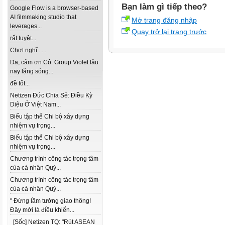
Bạn làm gì tiếp theo?
Google Flow is a browser-based
AI filmmaking studio that
Mở trang đăng nhập
leverages...
Quay trở lại trang trước
rất tuyệt...
Chợt nghĩ......
Dạ, cảm ơn Cô. Group Violet lâu
nay lặng sóng...
đề tốt...
Netizen Đức Chia Sẻ: Điều Kỳ
Diệu Ở Việt Nam...
Biểu tập thể Chi bộ xây dựng
nhiệm vụ trọng...
Biểu tập thể Chi bộ xây dựng
nhiệm vụ trọng...
Chương trình công tác trọng tâm
của cá nhân Quý...
Chương trình công tác trọng tâm
của cá nhân Quý...
" Đừng lầm tưởng giao thông!
Đây mới là điều khiến...
[Sốc] Netizen TQ: "Rút ASEAN