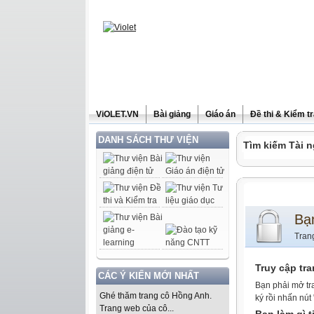
ViOLET.VN
Bài giảng
Giáo án
Đề thi & Kiểm t
DANH SÁCH THƯ VIỆN
Tìm kiếm Tài n
Bạ
Tran
Truy cập tr
CÁC Ý KIẾN MỚI NHẤT
Bạn phải mở tr
Ghé thăm trang cô Hồng Anh.
ký rồi nhấn nút
Trang web của cô...