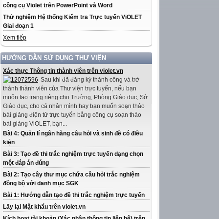
công cụ Violet trên PowerPoint và Word
Thử nghiệm Hệ thống Kiểm tra Trực tuyến ViOLET
Giai đoạn 1
Xem tiếp
HƯỚNG DẪN SỬ DỤNG THƯ VIỆN
Xác thực Thông tin thành viên trên violet.vn
Sau khi đã đăng ký thành công và trở
thành thành viên của Thư viện trực tuyến, nếu bạn
muốn tạo trang riêng cho Trường, Phòng Giáo dục, Sở
Giáo dục, cho cá nhân mình hay bạn muốn soạn thảo
bài giảng điện tử trực tuyến bằng công cụ soạn thảo
bài giảng ViOLET, bạn...
Bài 4: Quản lí ngân hàng câu hỏi và sinh đề có điều
kiện
Bài 3: Tạo đề thi trắc nghiệm trực tuyến dạng chọn
một đáp án đúng
Bài 2: Tạo cây thư mục chứa câu hỏi trắc nghiệm
đồng bộ với danh mục SGK
Bài 1: Hướng dẫn tạo đề thi trắc nghiệm trực tuyến
Lấy lại Mật khẩu trên violet.vn
Kích hoạt tài khoản (Xác nhận thông tin liên hệ) trên