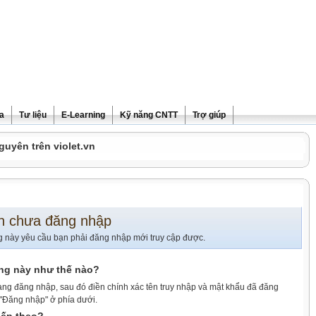
ra
Tư liệu
E-Learning
Kỹ năng CNTT
Trợ giúp
guyên trên violet.vn
n chưa đăng nhập
g này yêu cầu bạn phải đăng nhập mới truy cập được.
ang này như thế nào?
ang đăng nhập, sau đó điền chính xác tên truy nhập và mật khẩu đã đăng
 "Đăng nhập" ở phía dưới.