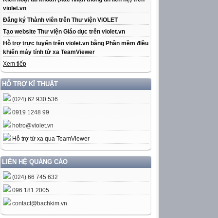
violet.vn
Đăng ký Thành viên trên Thư viện ViOLET
Tạo website Thư viện Giáo dục trên violet.vn
Hỗ trợ trực tuyến trên violet.vn bằng Phần mềm điều
khiển máy tính từ xa TeamViewer
Xem tiếp
HỖ TRỢ KĨ THUẬT
(024) 62 930 536
0919 1248 99
hotro@violet.vn
Hỗ trợ từ xa qua TeamViewer
LIÊN HỆ QUẢNG CÁO
(024) 66 745 632
096 181 2005
contact@bachkim.vn