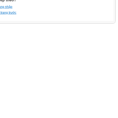
iếp theo?
ăng nhập
 trang trước