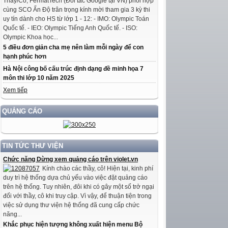
Thầy/Cô, FermatTech (Đối tác Google tại VN) phối hợp
cùng SCO Ấn Độ trân trọng kính mời tham gia 3 kỳ thi
uy tín dành cho HS từ lớp 1 - 12: - IMO: Olympic Toán
Quốc tế. - IEO: Olympic Tiếng Anh Quốc tế. - ISO:
Olympic Khoa học...
5 điều đơn giản cha mẹ nên làm mỗi ngày để con
hạnh phúc hơn
Hà Nội công bố cấu trúc định dạng đề minh họa 7
môn thi lớp 10 năm 2025
Xem tiếp
QUẢNG CÁO
TIN TỨC THƯ VIỆN
Chức năng Dừng xem quảng cáo trên violet.vn
Kính chào các thầy, cô! Hiện tại, kinh phí
duy trì hệ thống dựa chủ yếu vào việc đặt quảng cáo
trên hệ thống. Tuy nhiên, đôi khi có gây một số trở ngại
đối với thầy, cô khi truy cập. Vì vậy, để thuận tiện trong
việc sử dụng thư viện hệ thống đã cung cấp chức
năng...
Khắc phục hiện tượng không xuất hiện menu Bộ