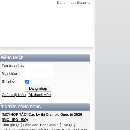
Đăng nhập / Đăng ký
ĐĂNG NHẬP
Tên truy nhập
Mật khẩu
Ghi nhớ
Quên mật khẩu
ĐK thành viên
TIN TỨC CỘNG ĐỒNG
[MỜI HỢP TÁC] Các kỳ thi Olympic Quốc tế 2026
(IMO - IEO - ISO)
Kính gửi Quý Lãnh đạo, Ban Giám hiệu và Quý