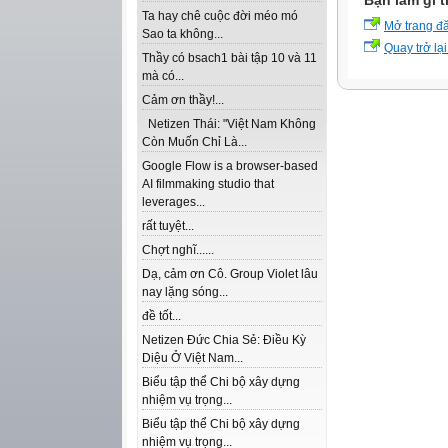
Bạn làm gì t
Ta hay chê cuộc đời méo mó
Mở trang đ
Sao ta không...
Quay trở lại
Thầy có bsach1 bài tập 10 và 11
mà có...
Cảm ơn thầy!...
Netizen Thái: "Việt Nam Không
Còn Muốn Chỉ Là...
Google Flow is a browser-based
AI filmmaking studio that
leverages...
rất tuyệt...
Chợt nghĩ......
Dạ, cảm ơn Cô. Group Violet lâu
nay lặng sóng...
đề tốt...
Netizen Đức Chia Sẻ: Điều Kỳ
Diệu Ở Việt Nam...
Biểu tập thể Chi bộ xây dựng
nhiệm vụ trọng...
Biểu tập thể Chi bộ xây dựng
nhiệm vụ trọng...