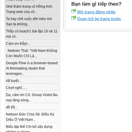
Bạn làm gì tiếp theo?
Ghé thăm trang cô Hồng Anh.
Mở trang đăng nhập
Trang web của cô...
Quay trở lại trang trước
Ta hay chê cuộc đời méo mó
Sao ta không...
Thầy có bsach1 bài tập 10 và 11
mà có...
Cảm ơn thầy!...
Netizen Thái: "Việt Nam Không
Còn Muốn Chỉ Là...
Google Flow is a browser-based
AI filmmaking studio that
leverages...
rất tuyệt...
Chợt nghĩ......
Dạ, cảm ơn Cô. Group Violet lâu
nay lặng sóng...
đề tốt...
Netizen Đức Chia Sẻ: Điều Kỳ
Diệu Ở Việt Nam...
Biểu tập thể Chi bộ xây dựng