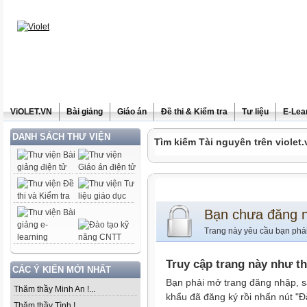
ViOLET.VN
Bài giảng
Giáo án
Đề thi & Kiểm tra
Tư liệu
E-Lea
DANH SÁCH THƯ VIỆN
Tìm kiếm Tài nguyên trên violet.
Bạn chưa đăng 
Trang này yêu cầu bạn phả
Truy cập trang này như t
CÁC Ý KIẾN MỚI NHẤT
Bạn phải mở trang đăng nhập, s
Thăm thầy Minh An !...
khẩu đã đăng ký rồi nhấn nút "Đ
Thăm thầy Tình !...