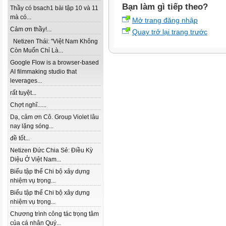
Bạn làm gì tiếp theo?
Thầy có bsach1 bài tập 10 và 11
mà có...
Mở trang đăng nhập
Cảm ơn thầy!...
Quay trở lại trang trước
Netizen Thái: "Việt Nam Không
Còn Muốn Chỉ Là...
Google Flow is a browser-based
AI filmmaking studio that
leverages...
rất tuyệt...
Chợt nghĩ......
Dạ, cảm ơn Cô. Group Violet lâu
nay lặng sóng...
đề tốt...
Netizen Đức Chia Sẻ: Điều Kỳ
Diệu Ở Việt Nam...
Biểu tập thể Chi bộ xây dựng
nhiệm vụ trọng...
Biểu tập thể Chi bộ xây dựng
nhiệm vụ trọng...
Chương trình công tác trọng tâm
của cá nhân Quý...