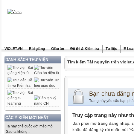
ViOLET.VN
Bài giảng
Giáo án
Đề thi & Kiểm tra
Tư liệu
E-Lea
DANH SÁCH THƯ VIỆN
Tìm kiếm Tài nguyên trên violet.
Bạn chưa đăng 
Trang này yêu cầu bạn phả
Truy cập trang này như t
CÁC Ý KIẾN MỚI NHẤT
Bạn phải mở trang đăng nhập, s
Ta hay chê cuộc đời méo mó
khẩu đã đăng ký rồi nhấn nút "Đ
Sao ta không...