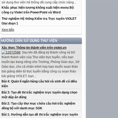
sử dụng thư viện hệ thống đã cung cấp chức năng...
Khắc phục hiện tượng không xuất hiện menu Bộ
công cụ Violet trên PowerPoint và Word
Thử nghiệm Hệ thống Kiểm tra Trực tuyến ViOLET
Giai đoạn 1
Xem tiếp
HƯỚNG DẪN SỬ DỤNG THƯ VIỆN
Xác thực Thông tin thành viên trên violet.vn
Sau khi đã đăng ký thành công và trở
thành thành viên của Thư viện trực tuyến, nếu bạn
muốn tạo trang riêng cho Trường, Phòng Giáo dục, Sở
Giáo dục, cho cá nhân mình hay bạn muốn soạn thảo
bài giảng điện tử trực tuyến bằng công cụ soạn thảo
bài giảng ViOLET, bạn...
Bài 4: Quản lí ngân hàng câu hỏi và sinh đề có điều
kiện
Bài 3: Tạo đề thi trắc nghiệm trực tuyến dạng chọn
một đáp án đúng
Bài 2: Tạo cây thư mục chứa câu hỏi trắc nghiệm
đồng bộ với danh mục SGK
Bài 1: Hướng dẫn tạo đề thi trắc nghiệm trực tuyến