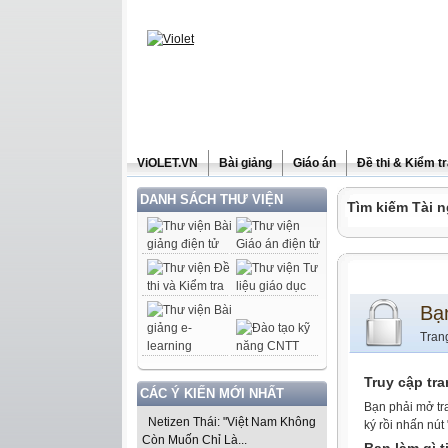
ViOLET.VN
Bài giảng
Giáo án
Đề thi & Kiểm t
DANH SÁCH THƯ VIỆN
Tìm kiếm Tài n
Bạ
Tran
Truy cập tr
CÁC Ý KIẾN MỚI NHẤT
Bạn phải mở tr
Netizen Thái: "Việt Nam Không
ký rồi nhấn nút
Còn Muốn Chỉ Là...