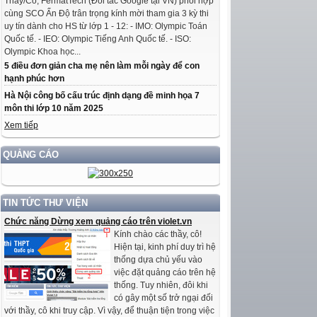
Thầy/Cô, FermatTech (Đối tác Google tại VN) phối hợp
cùng SCO Ấn Độ trân trọng kính mời tham gia 3 kỳ thi
uy tín dành cho HS từ lớp 1 - 12: - IMO: Olympic Toán
Quốc tế. - IEO: Olympic Tiếng Anh Quốc tế. - ISO:
Olympic Khoa học...
5 điều đơn giản cha mẹ nên làm mỗi ngày để con
hạnh phúc hơn
Hà Nội công bố cấu trúc định dạng đề minh họa 7
môn thi lớp 10 năm 2025
Xem tiếp
QUẢNG CÁO
TIN TỨC THƯ VIỆN
Chức năng Dừng xem quảng cáo trên violet.vn
Kính chào các thầy, cô!
Hiện tại, kinh phí duy trì hệ
thống dựa chủ yếu vào
việc đặt quảng cáo trên hệ
thống. Tuy nhiên, đôi khi
có gây một số trở ngại đối
với thầy, cô khi truy cập. Vì vậy, để thuận tiện trong việc