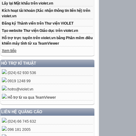
Lấy lại Mật khẩu trên violet.vn
Kích hoạt tài khoản (Xác nhận thông tin liên hệ) trên
violet.vn
Đăng ký Thành viên trên Thư viện ViOLET
Tạo website Thư viện Giáo dục trên violet.vn
Hỗ trợ trực tuyến trên violet.vn bằng Phần mềm điều
khiển máy tính từ xa TeamViewer
Xem tiếp
HỖ TRỢ KĨ THUẬT
(024) 62 930 536
0919 1248 99
hotro@violet.vn
Hỗ trợ từ xa qua TeamViewer
LIÊN HỆ QUẢNG CÁO
(024) 66 745 632
096 181 2005