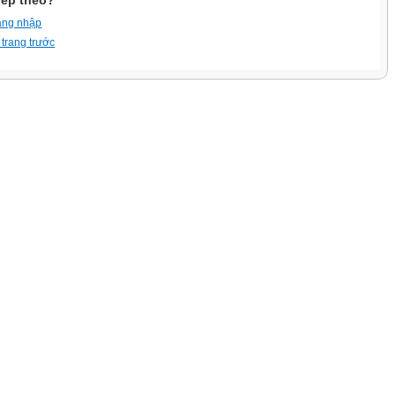
iếp theo?
ăng nhập
 trang trước