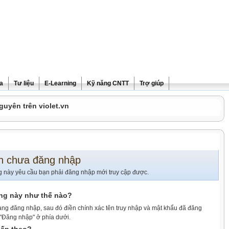
ra
Tư liệu
E-Learning
Kỹ năng CNTT
Trợ giúp
guyên trên violet.vn
n chưa đăng nhập
g này yêu cầu bạn phải đăng nhập mới truy cập được.
ang này như thế nào?
ang đăng nhập, sau đó điền chính xác tên truy nhập và mật khẩu đã đăng
 "Đăng nhập" ở phía dưới.