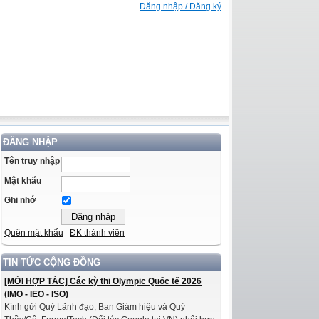
Đăng nhập / Đăng ký
ĐĂNG NHẬP
Tên truy nhập
Mật khẩu
Ghi nhớ
Quên mật khẩu
ĐK thành viên
TIN TỨC CỘNG ĐỒNG
[MỜI HỢP TÁC] Các kỳ thi Olympic Quốc tế 2026
(IMO - IEO - ISO)
Kính gửi Quý Lãnh đạo, Ban Giám hiệu và Quý