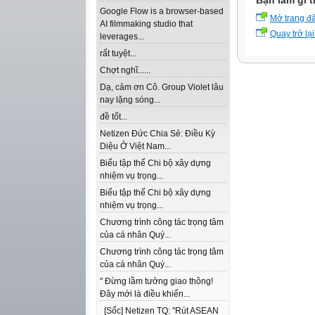
Bạn làm gì t
Google Flow is a browser-based
Mở trang đ
AI filmmaking studio that
Quay trở lại
leverages...
rất tuyệt...
Chợt nghĩ......
Dạ, cảm ơn Cô. Group Violet lâu
nay lặng sóng...
đề tốt...
Netizen Đức Chia Sẻ: Điều Kỳ
Diệu Ở Việt Nam...
Biểu tập thể Chi bộ xây dựng
nhiệm vụ trọng...
Biểu tập thể Chi bộ xây dựng
nhiệm vụ trọng...
Chương trình công tác trọng tâm
của cá nhân Quý...
Chương trình công tác trọng tâm
của cá nhân Quý...
" Đừng lầm tưởng giao thông!
Đây mới là điều khiến...
[Sốc] Netizen TQ: "Rút ASEAN