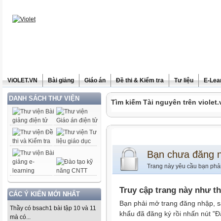
ViOLET.VN
Bài giảng
Giáo án
Đề thi & Kiểm tra
Tư liệu
E-Lea
DANH SÁCH THƯ VIỆN
Tìm kiếm Tài nguyên trên violet.
Bạn chưa đăng 
Trang này yêu cầu bạn phả
Truy cập trang này như t
CÁC Ý KIẾN MỚI NHẤT
Bạn phải mở trang đăng nhập, s
Thầy có bsach1 bài tập 10 và 11
khẩu đã đăng ký rồi nhấn nút "Đ
mà có...