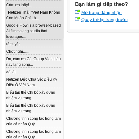
Bạn làm gì tiếp theo?
Cảm ơn thầy!...
Mở trang đăng nhập
Netizen Thái: "Việt Nam Không
Còn Muốn Chỉ Là...
Quay trở lại trang trước
Google Flow is a browser-based
AI filmmaking studio that
leverages...
rất tuyệt...
Chợt nghĩ......
Dạ, cảm ơn Cô. Group Violet lâu
nay lặng sóng...
đề tốt...
Netizen Đức Chia Sẻ: Điều Kỳ
Diệu Ở Việt Nam...
Biểu tập thể Chi bộ xây dựng
nhiệm vụ trọng...
Biểu tập thể Chi bộ xây dựng
nhiệm vụ trọng...
Chương trình công tác trọng tâm
của cá nhân Quý...
Chương trình công tác trọng tâm
của cá nhân Quý...