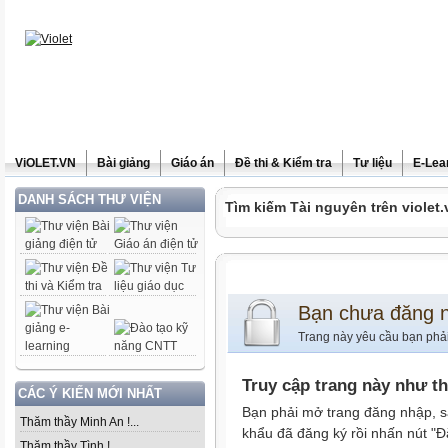
ViOLET.VN
Bài giảng
Giáo án
Đề thi & Kiểm tra
Tư liệu
E-Lea
DANH SÁCH THƯ VIỆN
Tìm kiếm Tài nguyên trên violet.
Bạn chưa đăng 
Trang này yêu cầu bạn phả
Truy cập trang này như t
CÁC Ý KIẾN MỚI NHẤT
Bạn phải mở trang đăng nhập, s
Thăm thầy Minh An !...
khẩu đã đăng ký rồi nhấn nút "Đ
Thăm thầy Tình !...