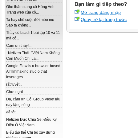
Bạn làm gì tiếp theo?
Ghé thăm trang cô Hồng Anh.
Mở trang đăng nhập
Trang web của cô...
Quay trở lại trang trước
Ta hay chê cuộc đời méo mó
Sao ta không...
Thầy có bsach1 bài tập 10 và 11
mà có...
Cảm ơn thầy!...
Netizen Thái: "Việt Nam Không
Còn Muốn Chỉ Là...
Google Flow is a browser-based
AI filmmaking studio that
leverages...
rất tuyệt...
Chợt nghĩ......
Dạ, cảm ơn Cô. Group Violet lâu
nay lặng sóng...
đề tốt...
Netizen Đức Chia Sẻ: Điều Kỳ
Diệu Ở Việt Nam...
Biểu tập thể Chi bộ xây dựng