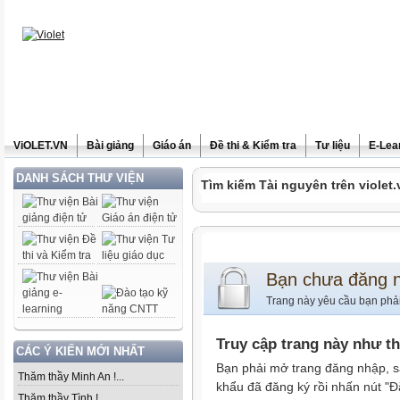
ViOLET.VN
Bài giảng
Giáo án
Đề thi & Kiểm tra
Tư liệu
E-Lea
DANH SÁCH THƯ VIỆN
Tìm kiếm Tài nguyên trên violet.
Bạn chưa đăng 
Trang này yêu cầu bạn phả
Truy cập trang này như t
CÁC Ý KIẾN MỚI NHẤT
Bạn phải mở trang đăng nhập, s
Thăm thầy Minh An !...
khẩu đã đăng ký rồi nhấn nút "Đ
Thăm thầy Tình !...