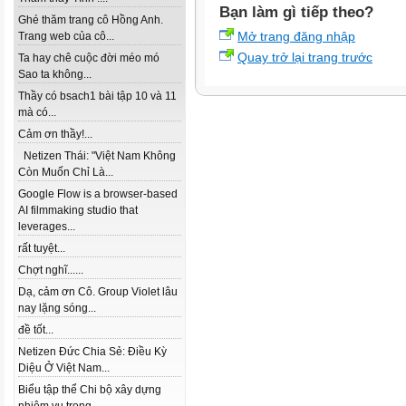
Bạn làm gì tiếp theo?
Ghé thăm trang cô Hồng Anh.
Mở trang đăng nhập
Trang web của cô...
Quay trở lại trang trước
Ta hay chê cuộc đời méo mó
Sao ta không...
Thầy có bsach1 bài tập 10 và 11
mà có...
Cảm ơn thầy!...
Netizen Thái: "Việt Nam Không
Còn Muốn Chỉ Là...
Google Flow is a browser-based
AI filmmaking studio that
leverages...
rất tuyệt...
Chợt nghĩ......
Dạ, cảm ơn Cô. Group Violet lâu
nay lặng sóng...
đề tốt...
Netizen Đức Chia Sẻ: Điều Kỳ
Diệu Ở Việt Nam...
Biểu tập thể Chi bộ xây dựng