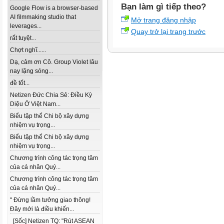
Bạn làm gì tiếp theo?
Google Flow is a browser-based
AI filmmaking studio that
Mở trang đăng nhập
leverages...
Quay trở lại trang trước
rất tuyệt...
Chợt nghĩ......
Dạ, cảm ơn Cô. Group Violet lâu
nay lặng sóng...
đề tốt...
Netizen Đức Chia Sẻ: Điều Kỳ
Diệu Ở Việt Nam...
Biểu tập thể Chi bộ xây dựng
nhiệm vụ trọng...
Biểu tập thể Chi bộ xây dựng
nhiệm vụ trọng...
Chương trình công tác trọng tâm
của cá nhân Quý...
Chương trình công tác trọng tâm
của cá nhân Quý...
" Đừng lầm tưởng giao thông!
Đây mới là điều khiến...
[Sốc] Netizen TQ: "Rút ASEAN