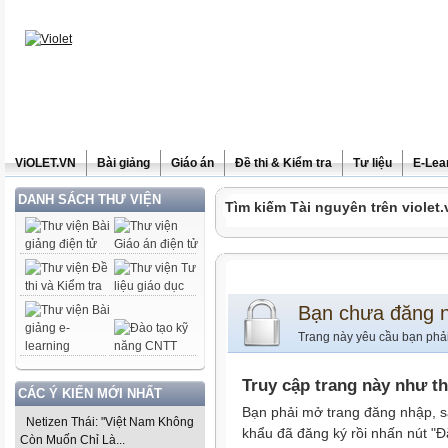
ViOLET.VN
Bài giảng
Giáo án
Đề thi & Kiểm tra
Tư liệu
E-Lea
DANH SÁCH THƯ VIỆN
Tìm kiếm Tài nguyên trên violet.
Bạn chưa đăng 
Trang này yêu cầu bạn phả
Truy cập trang này như t
CÁC Ý KIẾN MỚI NHẤT
Bạn phải mở trang đăng nhập, s
Netizen Thái: "Việt Nam Không
khẩu đã đăng ký rồi nhấn nút "Đ
Còn Muốn Chỉ Là...