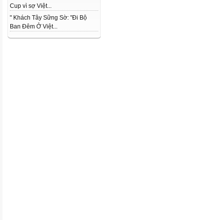
Cup vì sợ Việt...
" Khách Tây Sững Sờ: "Đi Bộ
Ban Đêm Ở Việt...