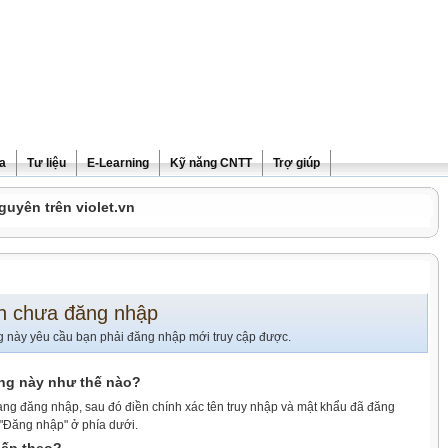
ra
Tư liệu
E-Learning
Kỹ năng CNTT
Trợ giúp
guyên trên violet.vn
n chưa đăng nhập
g này yêu cầu bạn phải đăng nhập mới truy cập được.
ang này như thế nào?
ang đăng nhập, sau đó điền chính xác tên truy nhập và mật khẩu đã đăng
 "Đăng nhập" ở phía dưới.