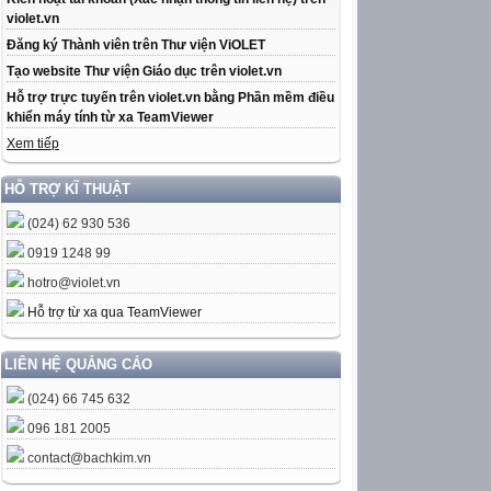
violet.vn
Đăng ký Thành viên trên Thư viện ViOLET
Tạo website Thư viện Giáo dục trên violet.vn
Hỗ trợ trực tuyến trên violet.vn bằng Phần mềm điều
khiển máy tính từ xa TeamViewer
Xem tiếp
HỖ TRỢ KĨ THUẬT
(024) 62 930 536
0919 1248 99
hotro@violet.vn
Hỗ trợ từ xa qua TeamViewer
LIÊN HỆ QUẢNG CÁO
(024) 66 745 632
096 181 2005
contact@bachkim.vn