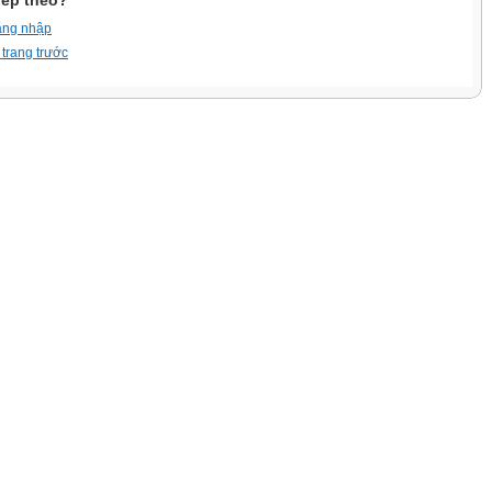
iếp theo?
ăng nhập
 trang trước