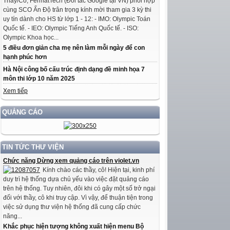
Thầy/Cô, FermatTech (Đối tác Google tại VN) phối hợp
cùng SCO Ấn Độ trân trọng kính mời tham gia 3 kỳ thi
uy tín dành cho HS từ lớp 1 - 12: - IMO: Olympic Toán
Quốc tế. - IEO: Olympic Tiếng Anh Quốc tế. - ISO:
Olympic Khoa học...
5 điều đơn giản cha mẹ nên làm mỗi ngày để con
hạnh phúc hơn
Hà Nội công bố cấu trúc định dạng đề minh họa 7
môn thi lớp 10 năm 2025
Xem tiếp
QUẢNG CÁO
TIN TỨC THƯ VIỆN
Chức năng Dừng xem quảng cáo trên violet.vn
Kính chào các thầy, cô! Hiện tại, kinh phí
duy trì hệ thống dựa chủ yếu vào việc đặt quảng cáo
trên hệ thống. Tuy nhiên, đôi khi có gây một số trở ngại
đối với thầy, cô khi truy cập. Vì vậy, để thuận tiện trong
việc sử dụng thư viện hệ thống đã cung cấp chức
năng...
Khắc phục hiện tượng không xuất hiện menu Bộ