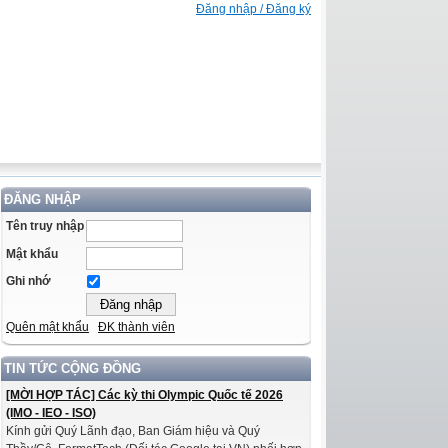
Đăng nhập / Đăng ký
ĐĂNG NHẬP
Tên truy nhập
Mật khẩu
Ghi nhớ
Quên mật khẩu
ĐK thành viên
TIN TỨC CỘNG ĐỒNG
[MỜI HỢP TÁC] Các kỳ thi Olympic Quốc tế 2026
(IMO - IEO - ISO)
Kính gửi Quý Lãnh đạo, Ban Giám hiệu và Quý