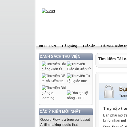
ViOLET.VN
Bài giảng
Giáo án
Đề thi & Kiểm t
DANH SÁCH THƯ VIỆN
Tìm kiếm Tài n
Bạ
Tran
Truy cập tr
CÁC Ý KIẾN MỚI NHẤT
Bạn phải mở tr
Google Flow is a browser-based
ký rồi nhấn nút
AI filmmaking studio that