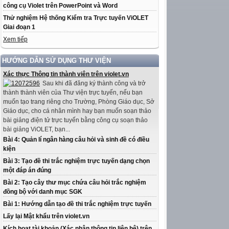
công cụ Violet trên PowerPoint và Word
Thử nghiệm Hệ thống Kiểm tra Trực tuyến ViOLET
Giai đoạn 1
Xem tiếp
HƯỚNG DẪN SỬ DỤNG THƯ VIỆN
Xác thực Thông tin thành viên trên violet.vn
Sau khi đã đăng ký thành công và trở
thành thành viên của Thư viện trực tuyến, nếu bạn
muốn tạo trang riêng cho Trường, Phòng Giáo dục, Sở
Giáo dục, cho cá nhân mình hay bạn muốn soạn thảo
bài giảng điện tử trực tuyến bằng công cụ soạn thảo
bài giảng ViOLET, bạn...
Bài 4: Quản lí ngân hàng câu hỏi và sinh đề có điều
kiện
Bài 3: Tạo đề thi trắc nghiệm trực tuyến dạng chọn
một đáp án đúng
Bài 2: Tạo cây thư mục chứa câu hỏi trắc nghiệm
đồng bộ với danh mục SGK
Bài 1: Hướng dẫn tạo đề thi trắc nghiệm trực tuyến
Lấy lại Mật khẩu trên violet.vn
Kích hoạt tài khoản (Xác nhận thông tin liên hệ) trên