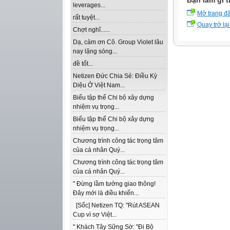
Bạn làm gì t
leverages...
Mở trang đ
rất tuyệt...
Quay trở lại
Chợt nghĩ......
Dạ, cảm ơn Cô. Group Violet lâu
nay lặng sóng...
đề tốt...
Netizen Đức Chia Sẻ: Điều Kỳ
Diệu Ở Việt Nam...
Biểu tập thể Chi bộ xây dựng
nhiệm vụ trọng...
Biểu tập thể Chi bộ xây dựng
nhiệm vụ trọng...
Chương trình công tác trọng tâm
của cá nhân Quý...
Chương trình công tác trọng tâm
của cá nhân Quý...
" Đừng lầm tưởng giao thông!
Đây mới là điều khiến...
[Sốc] Netizen TQ: "Rút ASEAN
Cup vì sợ Việt...
" Khách Tây Sững Sờ: "Đi Bộ