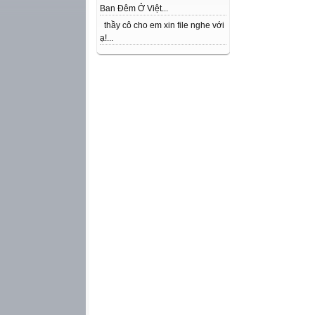
Ban Đêm Ở Việt...
thầy cô cho em xin file nghe với
ạ!...