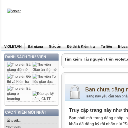
ViOLET.VN
Bài giảng
Giáo án
Đề thi & Kiểm tra
Tư liệu
E-Lea
DANH SÁCH THƯ VIỆN
Tìm kiếm Tài nguyên trên violet.
Bạn chưa đăng 
Trang này yêu cầu bạn phả
Truy cập trang này như t
CÁC Ý KIẾN MỚI NHẤT
Bạn phải mở trang đăng nhập, s
rất tuyệt...
khẩu đã đăng ký rồi nhấn nút "Đ
Chợt nghĩ......