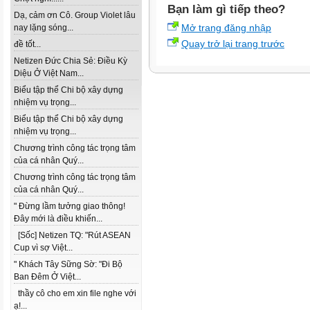
Bạn làm gì tiếp theo?
Dạ, cảm ơn Cô. Group Violet lâu
Mở trang đăng nhập
nay lặng sóng...
Quay trở lại trang trước
đề tốt...
Netizen Đức Chia Sẻ: Điều Kỳ
Diệu Ở Việt Nam...
Biểu tập thể Chi bộ xây dựng
nhiệm vụ trọng...
Biểu tập thể Chi bộ xây dựng
nhiệm vụ trọng...
Chương trình công tác trọng tâm
của cá nhân Quý...
Chương trình công tác trọng tâm
của cá nhân Quý...
" Đừng lầm tưởng giao thông!
Đây mới là điều khiến...
[Sốc] Netizen TQ: "Rút ASEAN
Cup vì sợ Việt...
" Khách Tây Sững Sờ: "Đi Bộ
Ban Đêm Ở Việt...
thầy cô cho em xin file nghe với
ạ!...