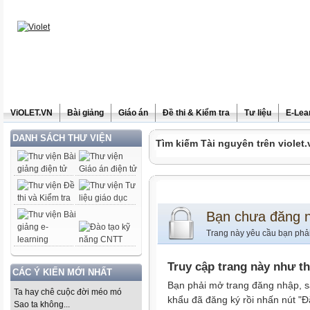
ViOLET.VN
Bài giảng
Giáo án
Đề thi & Kiểm tra
Tư liệu
E-Lea
DANH SÁCH THƯ VIỆN
Tìm kiếm Tài nguyên trên violet.
Bạn chưa đăng 
Trang này yêu cầu bạn phả
Truy cập trang này như t
CÁC Ý KIẾN MỚI NHẤT
Bạn phải mở trang đăng nhập, s
Ta hay chê cuộc đời méo mó
khẩu đã đăng ký rồi nhấn nút "Đ
Sao ta không...