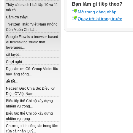
Bạn làm gì tiếp theo?
Thầy có bsach1 bài tập 10 và 11
mà có...
Mở trang đăng nhập
Cảm ơn thầy!...
Quay trở lại trang trước
Netizen Thái: "Việt Nam Không
Còn Muốn Chỉ Là...
Google Flow is a browser-based
AI filmmaking studio that
leverages...
rất tuyệt...
Chợt nghĩ......
Dạ, cảm ơn Cô. Group Violet lâu
nay lặng sóng...
đề tốt...
Netizen Đức Chia Sẻ: Điều Kỳ
Diệu Ở Việt Nam...
Biểu tập thể Chi bộ xây dựng
nhiệm vụ trọng...
Biểu tập thể Chi bộ xây dựng
nhiệm vụ trọng...
Chương trình công tác trọng tâm
của cá nhân Quý...