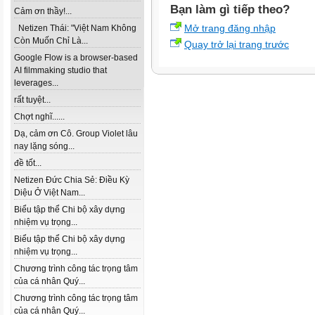
Bạn làm gì tiếp theo?
Cảm ơn thầy!...
Mở trang đăng nhập
Netizen Thái: "Việt Nam Không
Còn Muốn Chỉ Là...
Quay trở lại trang trước
Google Flow is a browser-based
AI filmmaking studio that
leverages...
rất tuyệt...
Chợt nghĩ......
Dạ, cảm ơn Cô. Group Violet lâu
nay lặng sóng...
đề tốt...
Netizen Đức Chia Sẻ: Điều Kỳ
Diệu Ở Việt Nam...
Biểu tập thể Chi bộ xây dựng
nhiệm vụ trọng...
Biểu tập thể Chi bộ xây dựng
nhiệm vụ trọng...
Chương trình công tác trọng tâm
của cá nhân Quý...
Chương trình công tác trọng tâm
của cá nhân Quý...