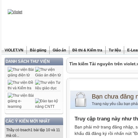
ViOLET.VN
Bài giảng
Giáo án
Đề thi & Kiểm tra
Tư liệu
E-Lea
DANH SÁCH THƯ VIỆN
Tìm kiếm Tài nguyên trên violet.
Bạn chưa đăng 
Trang này yêu cầu bạn phả
Truy cập trang này như t
CÁC Ý KIẾN MỚI NHẤT
Bạn phải mở trang đăng nhập, s
Thầy có bsach1 bài tập 10 và 11
khẩu đã đăng ký rồi nhấn nút "Đ
mà có...