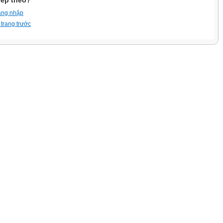
iếp theo?
ăng nhập
 trang trước