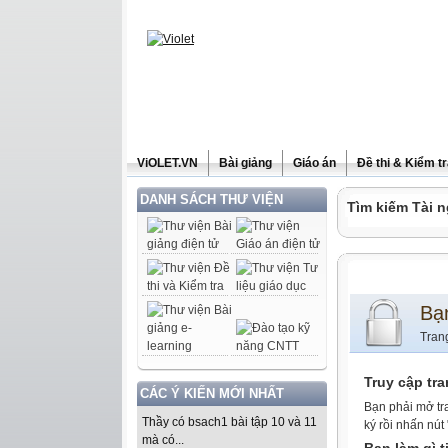
ViOLET.VN
Bài giảng
Giáo án
Đề thi & Kiểm t
DANH SÁCH THƯ VIỆN
Tìm kiếm Tài n
Bạ
Tran
Truy cập tr
CÁC Ý KIẾN MỚI NHẤT
Bạn phải mở tr
Thầy có bsach1 bài tập 10 và 11
ký rồi nhấn nút
mà có...