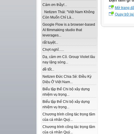
Bạn làm gì t
Cảm ơn thầy!...
Mở trang đ
Netizen Thái: "Việt Nam Không
Quay trở lại
Còn Muốn Chỉ Là...
Google Flow is a browser-based
AI filmmaking studio that
leverages...
rất tuyệt...
Chợt nghĩ......
Dạ, cảm ơn Cô. Group Violet lâu
nay lặng sóng...
đề tốt...
Netizen Đức Chia Sẻ: Điều Kỳ
Diệu Ở Việt Nam...
Biểu tập thể Chi bộ xây dựng
nhiệm vụ trọng...
Biểu tập thể Chi bộ xây dựng
nhiệm vụ trọng...
Chương trình công tác trọng tâm
của cá nhân Quý...
Chương trình công tác trọng tâm
của cá nhân Quý...