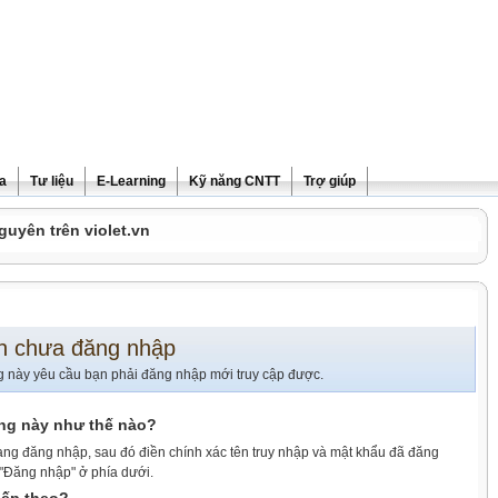
ra
Tư liệu
E-Learning
Kỹ năng CNTT
Trợ giúp
guyên trên violet.vn
n chưa đăng nhập
g này yêu cầu bạn phải đăng nhập mới truy cập được.
ang này như thế nào?
ang đăng nhập, sau đó điền chính xác tên truy nhập và mật khẩu đã đăng
 "Đăng nhập" ở phía dưới.