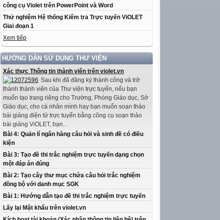
công cụ Violet trên PowerPoint và Word
Thử nghiệm Hệ thống Kiểm tra Trực tuyến ViOLET
Giai đoạn 1
Xem tiếp
HƯỚNG DẪN SỬ DỤNG THƯ VIỆN
Xác thực Thông tin thành viên trên violet.vn
Sau khi đã đăng ký thành công và trở
thành thành viên của Thư viện trực tuyến, nếu bạn
muốn tạo trang riêng cho Trường, Phòng Giáo dục, Sở
Giáo dục, cho cá nhân mình hay bạn muốn soạn thảo
bài giảng điện tử trực tuyến bằng công cụ soạn thảo
bài giảng ViOLET, bạn...
Bài 4: Quản lí ngân hàng câu hỏi và sinh đề có điều
kiện
Bài 3: Tạo đề thi trắc nghiệm trực tuyến dạng chọn
một đáp án đúng
Bài 2: Tạo cây thư mục chứa câu hỏi trắc nghiệm
đồng bộ với danh mục SGK
Bài 1: Hướng dẫn tạo đề thi trắc nghiệm trực tuyến
Lấy lại Mật khẩu trên violet.vn
Kích hoạt tài khoản (Xác nhận thông tin liên hệ) trên