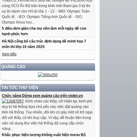
Thầy/Cô, FermatTech (Đối tác Google tại VN) phối hợp
cùng SCO Ấn Độ trân trọng kính mời tham gia 3 kỳ thi
uy tín dành cho HS từ lớp 1 - 12: - IMO: Olympic Toán
Quốc tế. - IEO: Olympic Tiếng Anh Quốc tế. - ISO:
Olympic Khoa học...
5 điều đơn giản cha mẹ nên làm mỗi ngày để con
hạnh phúc hơn
Hà Nội công bố cấu trúc định dạng đề minh họa 7
môn thi lớp 10 năm 2025
Xem tiếp
QUẢNG CÁO
TIN TỨC THƯ VIỆN
Chức năng Dừng xem quảng cáo trên violet.vn
Kính chào các thầy, cô! Hiện tại, kinh phí
duy trì hệ thống dựa chủ yếu vào việc đặt quảng cáo
trên hệ thống. Tuy nhiên, đôi khi có gây một số trở ngại
đối với thầy, cô khi truy cập. Vì vậy, để thuận tiện trong
việc sử dụng thư viện hệ thống đã cung cấp chức
năng...
Khắc phục hiện tượng không xuất hiện menu Bộ