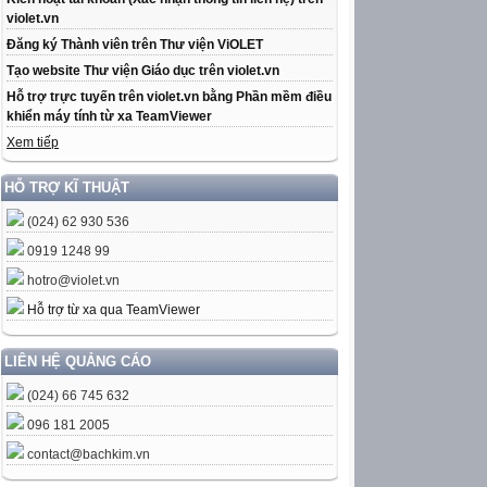
violet.vn
Đăng ký Thành viên trên Thư viện ViOLET
Tạo website Thư viện Giáo dục trên violet.vn
Hỗ trợ trực tuyến trên violet.vn bằng Phần mềm điều
khiển máy tính từ xa TeamViewer
Xem tiếp
HỖ TRỢ KĨ THUẬT
(024) 62 930 536
0919 1248 99
hotro@violet.vn
Hỗ trợ từ xa qua TeamViewer
LIÊN HỆ QUẢNG CÁO
(024) 66 745 632
096 181 2005
contact@bachkim.vn