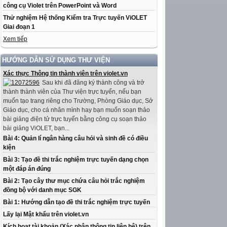
công cụ Violet trên PowerPoint và Word
Thử nghiệm Hệ thống Kiểm tra Trực tuyến ViOLET
Giai đoạn 1
Xem tiếp
HƯỚNG DẪN SỬ DỤNG THƯ VIỆN
Xác thực Thông tin thành viên trên violet.vn
Sau khi đã đăng ký thành công và trở
thành thành viên của Thư viện trực tuyến, nếu bạn
muốn tạo trang riêng cho Trường, Phòng Giáo dục, Sở
Giáo dục, cho cá nhân mình hay bạn muốn soạn thảo
bài giảng điện tử trực tuyến bằng công cụ soạn thảo
bài giảng ViOLET, bạn...
Bài 4: Quản lí ngân hàng câu hỏi và sinh đề có điều
kiện
Bài 3: Tạo đề thi trắc nghiệm trực tuyến dạng chọn
một đáp án đúng
Bài 2: Tạo cây thư mục chứa câu hỏi trắc nghiệm
đồng bộ với danh mục SGK
Bài 1: Hướng dẫn tạo đề thi trắc nghiệm trực tuyến
Lấy lại Mật khẩu trên violet.vn
Kích hoạt tài khoản (Xác nhận thông tin liên hệ) trên