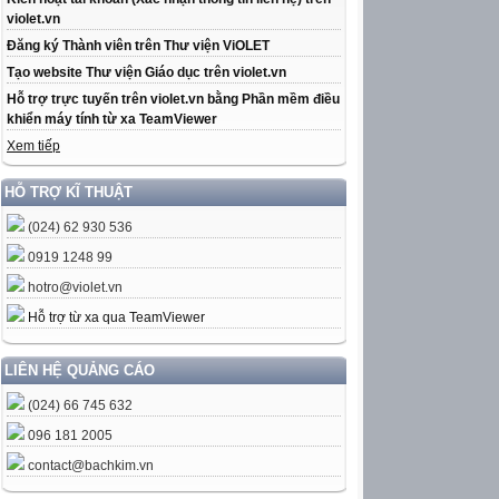
violet.vn
Đăng ký Thành viên trên Thư viện ViOLET
Tạo website Thư viện Giáo dục trên violet.vn
Hỗ trợ trực tuyến trên violet.vn bằng Phần mềm điều
khiển máy tính từ xa TeamViewer
Xem tiếp
HỖ TRỢ KĨ THUẬT
(024) 62 930 536
0919 1248 99
hotro@violet.vn
Hỗ trợ từ xa qua TeamViewer
LIÊN HỆ QUẢNG CÁO
(024) 66 745 632
096 181 2005
contact@bachkim.vn