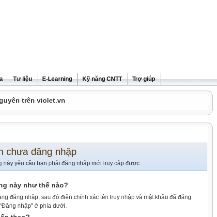
ra
Tư liệu
E-Learning
Kỹ năng CNTT
Trợ giúp
guyên trên violet.vn
n chưa đăng nhập
g này yêu cầu bạn phải đăng nhập mới truy cập được.
ang này như thế nào?
ang đăng nhập, sau đó điền chính xác tên truy nhập và mật khẩu đã đăng
 "Đăng nhập" ở phía dưới.