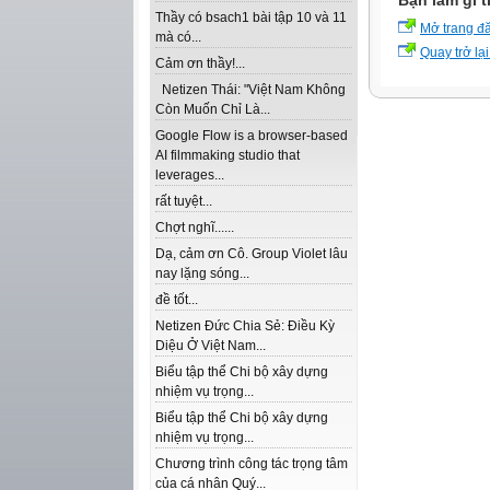
Bạn làm gì t
Thầy có bsach1 bài tập 10 và 11
Mở trang đ
mà có...
Quay trở lại
Cảm ơn thầy!...
Netizen Thái: "Việt Nam Không
Còn Muốn Chỉ Là...
Google Flow is a browser-based
AI filmmaking studio that
leverages...
rất tuyệt...
Chợt nghĩ......
Dạ, cảm ơn Cô. Group Violet lâu
nay lặng sóng...
đề tốt...
Netizen Đức Chia Sẻ: Điều Kỳ
Diệu Ở Việt Nam...
Biểu tập thể Chi bộ xây dựng
nhiệm vụ trọng...
Biểu tập thể Chi bộ xây dựng
nhiệm vụ trọng...
Chương trình công tác trọng tâm
của cá nhân Quý...