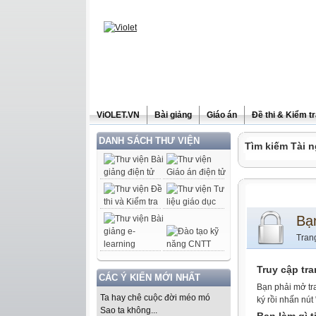
ViOLET.VN
Bài giảng
Giáo án
Đề thi & Kiểm t
DANH SÁCH THƯ VIỆN
Tìm kiếm Tài n
Bạ
Tran
Truy cập tr
CÁC Ý KIẾN MỚI NHẤT
Bạn phải mở tr
Ta hay chê cuộc đời méo mó
ký rồi nhấn nút
Sao ta không...