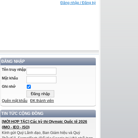
Đăng nhập / Đăng ký
ĐĂNG NHẬP
Tên truy nhập
Mật khẩu
Ghi nhớ
Quên mật khẩu
ĐK thành viên
TIN TỨC CỘNG ĐỒNG
[MỜI HỢP TÁC] Các kỳ thi Olympic Quốc tế 2026
(IMO - IEO - ISO)
Kính gửi Quý Lãnh đạo, Ban Giám hiệu và Quý