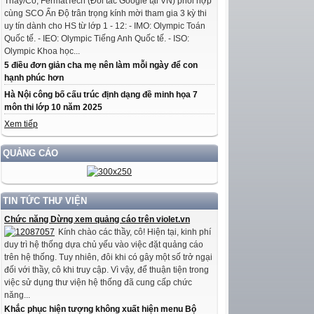
Thầy/Cô, FermatTech (Đối tác Google tại VN) phối hợp
cùng SCO Ấn Độ trân trọng kính mời tham gia 3 kỳ thi
uy tín dành cho HS từ lớp 1 - 12: - IMO: Olympic Toán
Quốc tế. - IEO: Olympic Tiếng Anh Quốc tế. - ISO:
Olympic Khoa học...
5 điều đơn giản cha mẹ nên làm mỗi ngày để con
hạnh phúc hơn
Hà Nội công bố cấu trúc định dạng đề minh họa 7
môn thi lớp 10 năm 2025
Xem tiếp
QUẢNG CÁO
TIN TỨC THƯ VIỆN
Chức năng Dừng xem quảng cáo trên violet.vn
Kính chào các thầy, cô! Hiện tại, kinh phí
duy trì hệ thống dựa chủ yếu vào việc đặt quảng cáo
trên hệ thống. Tuy nhiên, đôi khi có gây một số trở ngại
đối với thầy, cô khi truy cập. Vì vậy, để thuận tiện trong
việc sử dụng thư viện hệ thống đã cung cấp chức
năng...
Khắc phục hiện tượng không xuất hiện menu Bộ