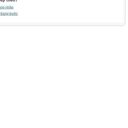
iếp theo?
ăng nhập
 trang trước