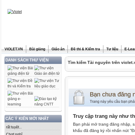
ViOLET.VN
Bài giảng
Giáo án
Đề thi & Kiểm tra
Tư liệu
E-Lea
DANH SÁCH THƯ VIỆN
Tìm kiếm Tài nguyên trên violet.
Bạn chưa đăng 
Trang này yêu cầu bạn phả
Truy cập trang này như t
CÁC Ý KIẾN MỚI NHẤT
Bạn phải mở trang đăng nhập, s
rất tuyệt...
khẩu đã đăng ký rồi nhấn nút "Đ
Chợt nghĩ......