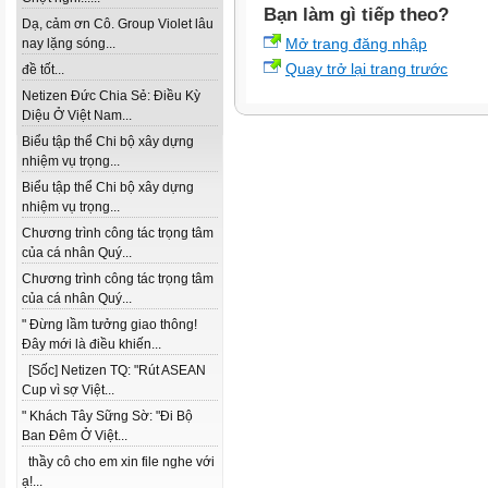
Bạn làm gì tiếp theo?
Dạ, cảm ơn Cô. Group Violet lâu
Mở trang đăng nhập
nay lặng sóng...
Quay trở lại trang trước
đề tốt...
Netizen Đức Chia Sẻ: Điều Kỳ
Diệu Ở Việt Nam...
Biểu tập thể Chi bộ xây dựng
nhiệm vụ trọng...
Biểu tập thể Chi bộ xây dựng
nhiệm vụ trọng...
Chương trình công tác trọng tâm
của cá nhân Quý...
Chương trình công tác trọng tâm
của cá nhân Quý...
" Đừng lầm tưởng giao thông!
Đây mới là điều khiến...
[Sốc] Netizen TQ: "Rút ASEAN
Cup vì sợ Việt...
" Khách Tây Sững Sờ: "Đi Bộ
Ban Đêm Ở Việt...
thầy cô cho em xin file nghe với
ạ!...