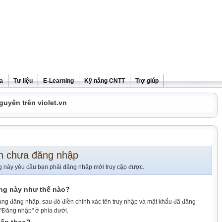
ra
Tư liệu
E-Learning
Kỹ năng CNTT
Trợ giúp
guyên trên violet.vn
n chưa đăng nhập
g này yêu cầu bạn phải đăng nhập mới truy cập được.
ang này như thế nào?
ang đăng nhập, sau đó điền chính xác tên truy nhập và mật khẩu đã đăng
 "Đăng nhập" ở phía dưới.