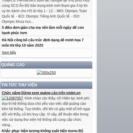
Thầy/Cô, FermatTech (Đối tác Google tại VN) phối hợp
cùng SCO Ấn Độ trân trọng kính mời tham gia 3 kỳ thi
uy tín dành cho HS từ lớp 1 - 12: - IMO: Olympic Toán
Quốc tế. - IEO: Olympic Tiếng Anh Quốc tế. - ISO:
Olympic Khoa học...
5 điều đơn giản cha mẹ nên làm mỗi ngày để con
hạnh phúc hơn
Hà Nội công bố cấu trúc định dạng đề minh họa 7
môn thi lớp 10 năm 2025
Xem tiếp
QUẢNG CÁO
TIN TỨC THƯ VIỆN
Chức năng Dừng xem quảng cáo trên violet.vn
Kính chào các thầy, cô! Hiện tại, kinh phí
duy trì hệ thống dựa chủ yếu vào việc đặt quảng cáo
trên hệ thống. Tuy nhiên, đôi khi có gây một số trở ngại
đối với thầy, cô khi truy cập. Vì vậy, để thuận tiện trong
việc sử dụng thư viện hệ thống đã cung cấp chức
năng...
Khắc phục hiện tượng không xuất hiện menu Bộ