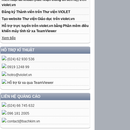
violet.vn
Đăng ký Thành viên trên Thư viện ViOLET
Tạo website Thư viện Giáo dục trên violet.vn
Hỗ trợ trực tuyến trên violet.vn bằng Phần mềm điều
khiển máy tính từ xa TeamViewer
Xem tiếp
HỖ TRỢ KĨ THUẬT
(024) 62 930 536
0919 1248 99
hotro@violet.vn
Hỗ trợ từ xa qua TeamViewer
LIÊN HỆ QUẢNG CÁO
(024) 66 745 632
096 181 2005
contact@bachkim.vn