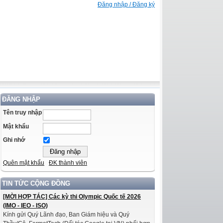
Đăng nhập / Đăng ký
ĐĂNG NHẬP
Tên truy nhập
Mật khẩu
Ghi nhớ
Quên mật khẩu
ĐK thành viên
TIN TỨC CỘNG ĐỒNG
[MỜI HỢP TÁC] Các kỳ thi Olympic Quốc tế 2026
(IMO - IEO - ISO)
Kính gửi Quý Lãnh đạo, Ban Giám hiệu và Quý