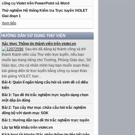
công cụ Violet trên PowerPoint và Word
Thử nghiệm Hệ thống Kiểm tra Trực tuyến ViOLET
Giai đoạn 1
Xem tiếp
HƯỚNG DẪN SỬ DỤNG THƯ VIỆN
Xác thực Thông tin thành viên trên violet.vn
Sau khi đã đăng ký thành công và trở
thành thành viên của Thư viện trực tuyến, nếu bạn
muốn tạo trang riêng cho Trường, Phòng Giáo dục, Sở
Giáo dục, cho cá nhân mình hay bạn muốn soạn thảo
bài giảng điện tử trực tuyến bằng công cụ soạn thảo
bài giảng ViOLET, bạn...
Bài 4: Quản lí ngân hàng câu hỏi và sinh đề có điều
kiện
Bài 3: Tạo đề thi trắc nghiệm trực tuyến dạng chọn
một đáp án đúng
Bài 2: Tạo cây thư mục chứa câu hỏi trắc nghiệm
đồng bộ với danh mục SGK
Bài 1: Hướng dẫn tạo đề thi trắc nghiệm trực tuyến
Lấy lại Mật khẩu trên violet.vn
Kích hoạt tài khoản (Xác nhận thông tin liên hệ) trên