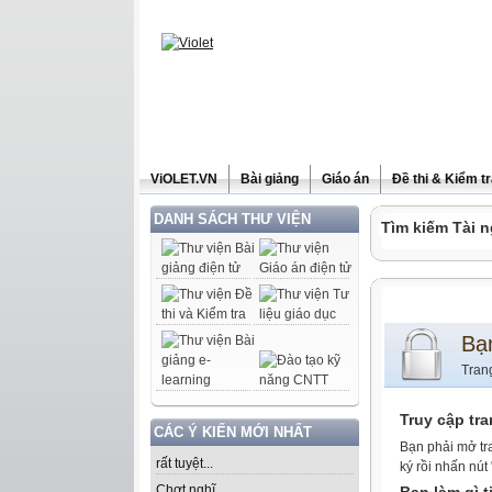
ViOLET.VN
Bài giảng
Giáo án
Đề thi & Kiểm t
DANH SÁCH THƯ VIỆN
Tìm kiếm Tài n
Bạ
Tran
Truy cập tr
CÁC Ý KIẾN MỚI NHẤT
Bạn phải mở tr
rất tuyệt...
ký rồi nhấn nút
Chợt nghĩ......