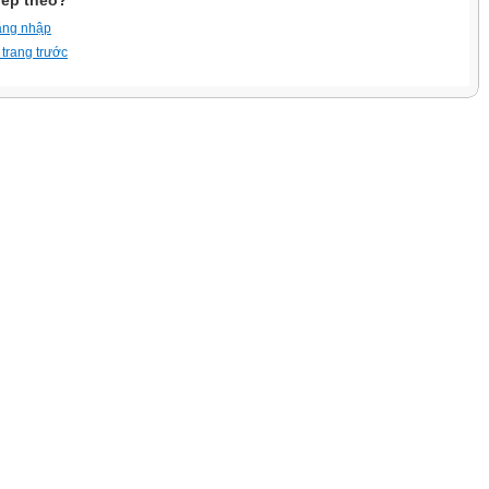
iếp theo?
ăng nhập
 trang trước