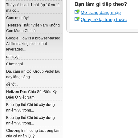
Bạn làm gì tiếp theo?
Thầy có bsach1 bài tập 10 và 11
mà có...
Mở trang đăng nhập
Cảm ơn thầy!...
Quay trở lại trang trước
Netizen Thái: "Việt Nam Không
Còn Muốn Chỉ Là...
Google Flow is a browser-based
AI filmmaking studio that
leverages...
rất tuyệt...
Chợt nghĩ......
Dạ, cảm ơn Cô. Group Violet lâu
nay lặng sóng...
đề tốt...
Netizen Đức Chia Sẻ: Điều Kỳ
Diệu Ở Việt Nam...
Biểu tập thể Chi bộ xây dựng
nhiệm vụ trọng...
Biểu tập thể Chi bộ xây dựng
nhiệm vụ trọng...
Chương trình công tác trọng tâm
của cá nhân Quý...