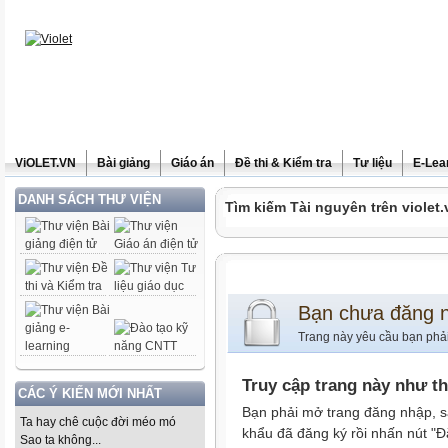
ViOLET.VN
Bài giảng
Giáo án
Đề thi & Kiểm tra
Tư liệu
E-Lea
DANH SÁCH THƯ VIỆN
Tìm kiếm Tài nguyên trên violet.
Bạn chưa đăng 
Trang này yêu cầu bạn phả
Truy cập trang này như t
CÁC Ý KIẾN MỚI NHẤT
Bạn phải mở trang đăng nhập, s
Ta hay chê cuộc đời méo mó
khẩu đã đăng ký rồi nhấn nút "Đ
Sao ta không...