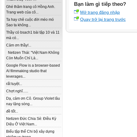
Bạn làm gì tiếp theo?
Ghé thăm trang cô Hồng Anh.
Mở trang đăng nhập
Trang web của cô...
Quay trở lại trang trước
Ta hay chê cuộc đời méo mó
Sao ta không...
Thầy có bsach1 bài tập 10 và 11
mà có...
Cảm ơn thầy!...
Netizen Thái: "Việt Nam Không
Còn Muốn Chỉ Là...
Google Flow is a browser-based
AI filmmaking studio that
leverages...
rất tuyệt...
Chợt nghĩ......
Dạ, cảm ơn Cô. Group Violet lâu
nay lặng sóng...
đề tốt...
Netizen Đức Chia Sẻ: Điều Kỳ
Diệu Ở Việt Nam...
Biểu tập thể Chi bộ xây dựng