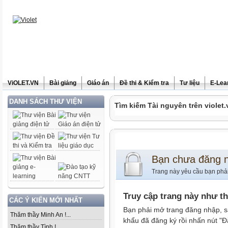
ViOLET.VN
Bài giảng
Giáo án
Đề thi & Kiểm tra
Tư liệu
E-Lea
DANH SÁCH THƯ VIỆN
Tìm kiếm Tài nguyên trên violet.
Bạn chưa đăng 
Trang này yêu cầu bạn phả
Truy cập trang này như t
CÁC Ý KIẾN MỚI NHẤT
Bạn phải mở trang đăng nhập, s
Thăm thầy Minh An !...
khẩu đã đăng ký rồi nhấn nút "Đ
Thăm thầy Tình !...