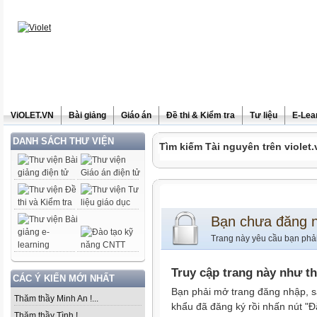
ViOLET.VN
Bài giảng
Giáo án
Đề thi & Kiểm tra
Tư liệu
E-Lea
DANH SÁCH THƯ VIỆN
Tìm kiếm Tài nguyên trên violet.
Bạn chưa đăng 
Trang này yêu cầu bạn phả
Truy cập trang này như t
CÁC Ý KIẾN MỚI NHẤT
Bạn phải mở trang đăng nhập, s
Thăm thầy Minh An !...
khẩu đã đăng ký rồi nhấn nút "Đ
Thăm thầy Tình !...