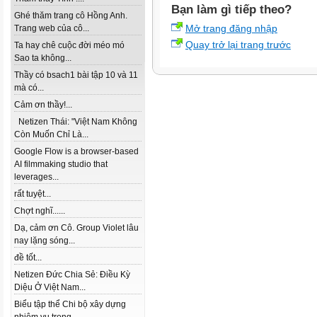
Bạn làm gì tiếp theo?
Ghé thăm trang cô Hồng Anh.
Mở trang đăng nhập
Trang web của cô...
Quay trở lại trang trước
Ta hay chê cuộc đời méo mó
Sao ta không...
Thầy có bsach1 bài tập 10 và 11
mà có...
Cảm ơn thầy!...
Netizen Thái: "Việt Nam Không
Còn Muốn Chỉ Là...
Google Flow is a browser-based
AI filmmaking studio that
leverages...
rất tuyệt...
Chợt nghĩ......
Dạ, cảm ơn Cô. Group Violet lâu
nay lặng sóng...
đề tốt...
Netizen Đức Chia Sẻ: Điều Kỳ
Diệu Ở Việt Nam...
Biểu tập thể Chi bộ xây dựng