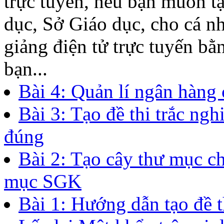
trực tuyến, nếu bạn muốn t
dục, Sở Giáo dục, cho cá n
giảng điện tử trực tuyến b
bạn...
Bài 4: Quản lí ngân hàng 
Bài 3: Tạo đề thi trắc ng
đúng
Bài 2: Tạo cây thư mục c
mục SGK
Bài 1: Hướng dẫn tạo đề t