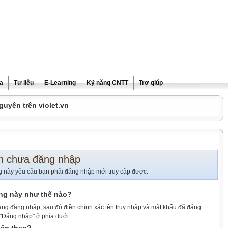
ra
Tư liệu
E-Learning
Kỹ năng CNTT
Trợ giúp
guyên trên violet.vn
n chưa đăng nhập
g này yêu cầu bạn phải đăng nhập mới truy cập được.
ang này như thế nào?
ang đăng nhập, sau đó điền chính xác tên truy nhập và mật khẩu đã đăng
 "Đăng nhập" ở phía dưới.