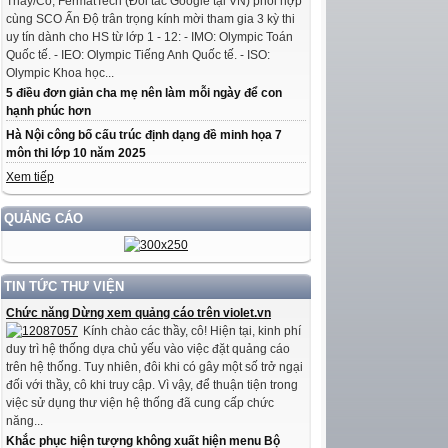
Thầy/Cô, FermatTech (Đối tác Google tại VN) phối hợp
cùng SCO Ấn Độ trân trọng kính mời tham gia 3 kỳ thi
uy tín dành cho HS từ lớp 1 - 12: - IMO: Olympic Toán
Quốc tế. - IEO: Olympic Tiếng Anh Quốc tế. - ISO:
Olympic Khoa học...
5 điều đơn giản cha mẹ nên làm mỗi ngày để con
hạnh phúc hơn
Hà Nội công bố cấu trúc định dạng đề minh họa 7
môn thi lớp 10 năm 2025
Xem tiếp
QUẢNG CÁO
TIN TỨC THƯ VIỆN
Chức năng Dừng xem quảng cáo trên violet.vn
Kính chào các thầy, cô! Hiện tại, kinh phí
duy trì hệ thống dựa chủ yếu vào việc đặt quảng cáo
trên hệ thống. Tuy nhiên, đôi khi có gây một số trở ngại
đối với thầy, cô khi truy cập. Vì vậy, để thuận tiện trong
việc sử dụng thư viện hệ thống đã cung cấp chức
năng...
Khắc phục hiện tượng không xuất hiện menu Bộ