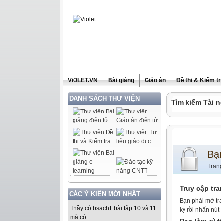
ViOLET.VN
Bài giảng
Giáo án
Đề thi & Kiểm t
DANH SÁCH THƯ VIỆN
Tìm kiếm Tài n
Bạ
Tran
Truy cập tr
CÁC Ý KIẾN MỚI NHẤT
Bạn phải mở tr
Thầy có bsach1 bài tập 10 và 11
ký rồi nhấn nút
mà có...