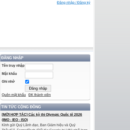
Đăng nhập / Đăng ký
ĐĂNG NHẬP
Tên truy nhập
Mật khẩu
Ghi nhớ
Quên mật khẩu
ĐK thành viên
TIN TỨC CỘNG ĐỒNG
[MỜI HỢP TÁC] Các kỳ thi Olympic Quốc tế 2026
(IMO - IEO - ISO)
Kính gửi Quý Lãnh đạo, Ban Giám hiệu và Quý