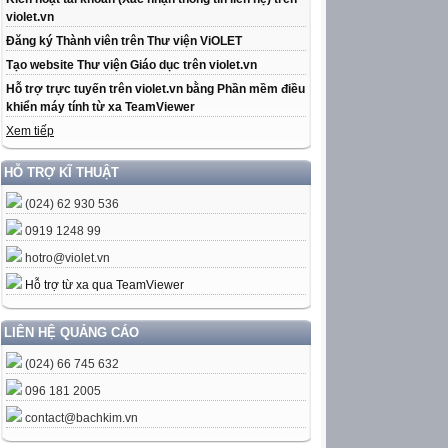
violet.vn
Đăng ký Thành viên trên Thư viện ViOLET
Tạo website Thư viện Giáo dục trên violet.vn
Hỗ trợ trực tuyến trên violet.vn bằng Phần mềm điều
khiển máy tính từ xa TeamViewer
Xem tiếp
HỖ TRỢ KĨ THUẬT
(024) 62 930 536
0919 1248 99
hotro@violet.vn
Hỗ trợ từ xa qua TeamViewer
LIÊN HỆ QUẢNG CÁO
(024) 66 745 632
096 181 2005
contact@bachkim.vn