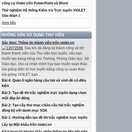
công cụ Violet trên PowerPoint và Word
Thử nghiệm Hệ thống Kiểm tra Trực tuyến ViOLET
Giai đoạn 1
Xem tiếp
HƯỚNG DẪN SỬ DỤNG THƯ VIỆN
Xác thực Thông tin thành viên trên violet.vn
Sau khi đã đăng ký thành công và trở
thành thành viên của Thư viện trực tuyến, nếu bạn
muốn tạo trang riêng cho Trường, Phòng Giáo dục, Sở
Giáo dục, cho cá nhân mình hay bạn muốn soạn thảo
bài giảng điện tử trực tuyến bằng công cụ soạn thảo
bài giảng ViOLET, bạn...
Bài 4: Quản lí ngân hàng câu hỏi và sinh đề có điều
kiện
Bài 3: Tạo đề thi trắc nghiệm trực tuyến dạng chọn
một đáp án đúng
Bài 2: Tạo cây thư mục chứa câu hỏi trắc nghiệm
đồng bộ với danh mục SGK
Bài 1: Hướng dẫn tạo đề thi trắc nghiệm trực tuyến
Lấy lại Mật khẩu trên violet.vn
Kích hoạt tài khoản (Xác nhận thông tin liên hệ) trên