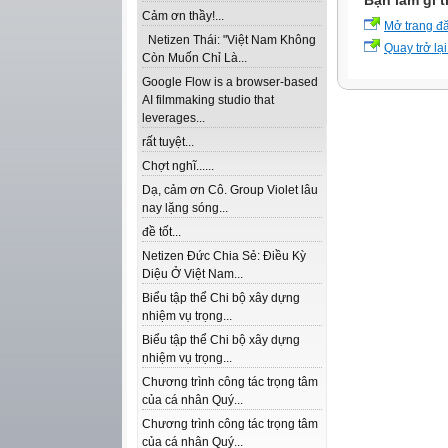
Bạn làm gì t
Cảm ơn thầy!...
Mở trang đ
Netizen Thái: "Việt Nam Không
Quay trở lại
Còn Muốn Chỉ Là...
Google Flow is a browser-based
AI filmmaking studio that
leverages...
rất tuyệt...
Chợt nghĩ......
Dạ, cảm ơn Cô. Group Violet lâu
nay lặng sóng...
đề tốt...
Netizen Đức Chia Sẻ: Điều Kỳ
Diệu Ở Việt Nam...
Biểu tập thể Chi bộ xây dựng
nhiệm vụ trọng...
Biểu tập thể Chi bộ xây dựng
nhiệm vụ trọng...
Chương trình công tác trọng tâm
của cá nhân Quý...
Chương trình công tác trọng tâm
của cá nhân Quý...