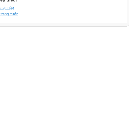
iếp theo?
ăng nhập
 trang trước