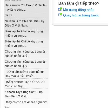
Bạn làm gì tiếp theo?
Dạ, cảm ơn Cô. Group Violet lâu
Mở trang đăng nhập
nay lặng sóng...
Quay trở lại trang trước
đề tốt...
Netizen Đức Chia Sẻ: Điều Kỳ
Diệu Ở Việt Nam...
Biểu tập thể Chi bộ xây dựng
nhiệm vụ trọng...
Biểu tập thể Chi bộ xây dựng
nhiệm vụ trọng...
Chương trình công tác trọng tâm
của cá nhân Quý...
Chương trình công tác trọng tâm
của cá nhân Quý...
" Đừng lầm tưởng giao thông!
Đây mới là điều khiến...
[Sốc] Netizen TQ: "Rút ASEAN
Cup vì sợ Việt...
" Khách Tây Sững Sờ: "Đi Bộ
Ban Đêm Ở Việt...
thầy cô cho em xin file nghe với
ạ!...