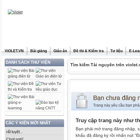
ViOLET.VN
Bài giảng
Giáo án
Đề thi & Kiểm tra
Tư liệu
E-Lea
DANH SÁCH THƯ VIỆN
Tìm kiếm Tài nguyên trên violet.
Bạn chưa đăng 
Trang này yêu cầu bạn phả
Truy cập trang này như t
CÁC Ý KIẾN MỚI NHẤT
Bạn phải mở trang đăng nhập, s
rất tuyệt...
khẩu đã đăng ký rồi nhấn nút "Đ
Chợt nghĩ......