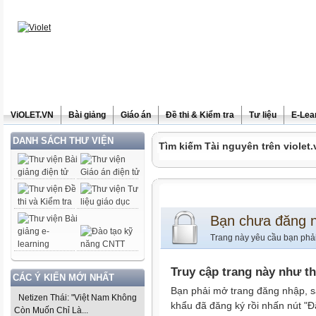
ViOLET.VN
Bài giảng
Giáo án
Đề thi & Kiểm tra
Tư liệu
E-Lea
DANH SÁCH THƯ VIỆN
Tìm kiếm Tài nguyên trên violet.
Bạn chưa đăng 
Trang này yêu cầu bạn phả
Truy cập trang này như t
CÁC Ý KIẾN MỚI NHẤT
Bạn phải mở trang đăng nhập, s
Netizen Thái: "Việt Nam Không
khẩu đã đăng ký rồi nhấn nút "Đ
Còn Muốn Chỉ Là...