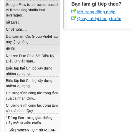
Bạn làm gì tiếp theo?
Google Flow is a browser-based
AI filmmaking studio that
Mở trang đăng nhập
leverages...
Quay trở lại trang trước
rất tuyệt...
Chợt nghĩ......
Dạ, cảm ơn Cô. Group Violet lâu
nay lặng sóng...
đề tốt...
Netizen Đức Chia Sẻ: Điều Kỳ
Diệu Ở Việt Nam...
Biểu tập thể Chi bộ xây dựng
nhiệm vụ trọng...
Biểu tập thể Chi bộ xây dựng
nhiệm vụ trọng...
Chương trình công tác trọng tâm
của cá nhân Quý...
Chương trình công tác trọng tâm
của cá nhân Quý...
" Đừng lầm tưởng giao thông!
Đây mới là điều khiến...
[Sốc] Netizen TQ: "Rút ASEAN