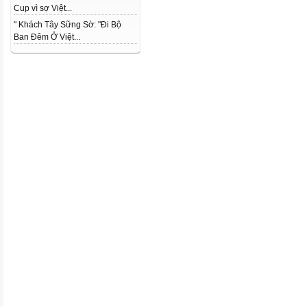
Cup vì sợ Việt...
" Khách Tây Sững Sờ: "Đi Bộ
Ban Đêm Ở Việt...