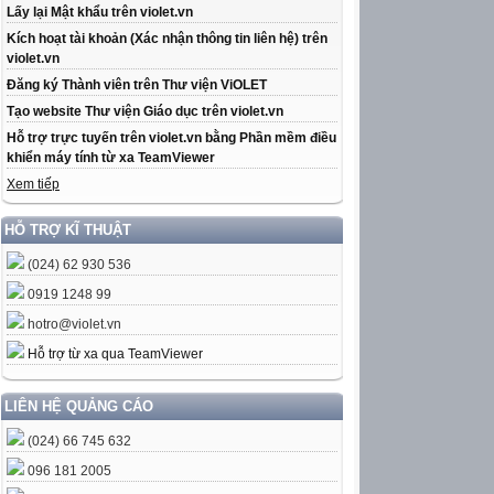
Lấy lại Mật khẩu trên violet.vn
Kích hoạt tài khoản (Xác nhận thông tin liên hệ) trên
violet.vn
Đăng ký Thành viên trên Thư viện ViOLET
Tạo website Thư viện Giáo dục trên violet.vn
Hỗ trợ trực tuyến trên violet.vn bằng Phần mềm điều
khiển máy tính từ xa TeamViewer
Xem tiếp
HỖ TRỢ KĨ THUẬT
(024) 62 930 536
0919 1248 99
hotro@violet.vn
Hỗ trợ từ xa qua TeamViewer
LIÊN HỆ QUẢNG CÁO
(024) 66 745 632
096 181 2005