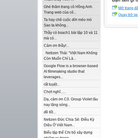
Bạn làm gì t
Ghé thăm trang cô Hồng Anh.
Mở trang đ
Trang web của cô...
Quay trở lại
Ta hay chê cuộc đời méo mó
Sao ta không...
Thầy có bsach1 bài tập 10 và 11
mà có...
Cảm ơn thầy!...
Netizen Thái: "Việt Nam Không
Còn Muốn Chỉ Là...
Google Flow is a browser-based
AI filmmaking studio that
leverages...
rất tuyệt...
Chợt nghĩ......
Dạ, cảm ơn Cô. Group Violet lâu
nay lặng sóng...
đề tốt...
Netizen Đức Chia Sẻ: Điều Kỳ
Diệu Ở Việt Nam...
Biểu tập thể Chi bộ xây dựng