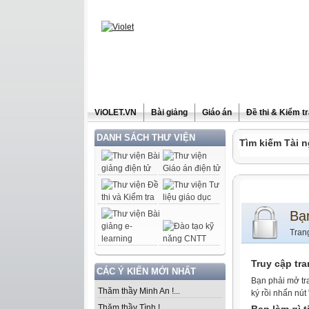
ViOLET.VN
Bài giảng
Giáo án
Đề thi & Kiểm t
DANH SÁCH THƯ VIỆN
Tìm kiếm Tài n
Bạ
Tran
Truy cập tr
CÁC Ý KIẾN MỚI NHẤT
Bạn phải mở tr
Thăm thầy Minh An !...
ký rồi nhấn nút
Thăm thầy Tình !...