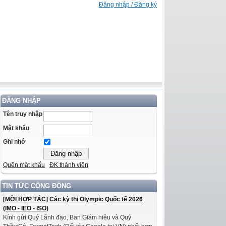
Đăng nhập / Đăng ký
ĐĂNG NHẬP
Tên truy nhập
Mật khẩu
Ghi nhớ
Quên mật khẩu
ĐK thành viên
TIN TỨC CỘNG ĐỒNG
[MỜI HỢP TÁC] Các kỳ thi Olympic Quốc tế 2026
(IMO - IEO - ISO)
Kính gửi Quý Lãnh đạo, Ban Giám hiệu và Quý