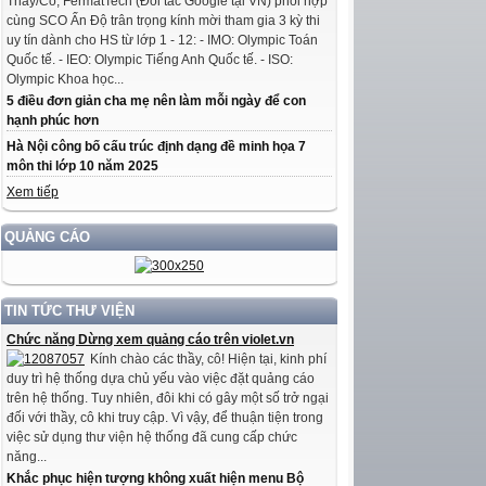
Thầy/Cô, FermatTech (Đối tác Google tại VN) phối hợp
cùng SCO Ấn Độ trân trọng kính mời tham gia 3 kỳ thi
uy tín dành cho HS từ lớp 1 - 12: - IMO: Olympic Toán
Quốc tế. - IEO: Olympic Tiếng Anh Quốc tế. - ISO:
Olympic Khoa học...
5 điều đơn giản cha mẹ nên làm mỗi ngày để con
hạnh phúc hơn
Hà Nội công bố cấu trúc định dạng đề minh họa 7
môn thi lớp 10 năm 2025
Xem tiếp
QUẢNG CÁO
TIN TỨC THƯ VIỆN
Chức năng Dừng xem quảng cáo trên violet.vn
Kính chào các thầy, cô! Hiện tại, kinh phí
duy trì hệ thống dựa chủ yếu vào việc đặt quảng cáo
trên hệ thống. Tuy nhiên, đôi khi có gây một số trở ngại
đối với thầy, cô khi truy cập. Vì vậy, để thuận tiện trong
việc sử dụng thư viện hệ thống đã cung cấp chức
năng...
Khắc phục hiện tượng không xuất hiện menu Bộ