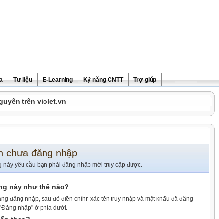
ra
Tư liệu
E-Learning
Kỹ năng CNTT
Trợ giúp
guyên trên violet.vn
n chưa đăng nhập
g này yêu cầu bạn phải đăng nhập mới truy cập được.
ang này như thế nào?
ang đăng nhập, sau đó điền chính xác tên truy nhập và mật khẩu đã đăng
 "Đăng nhập" ở phía dưới.