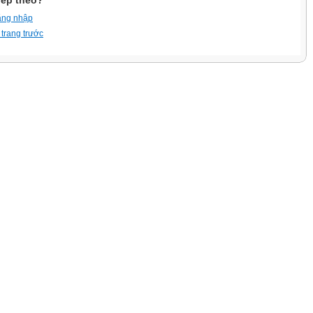
iếp theo?
ăng nhập
 trang trước