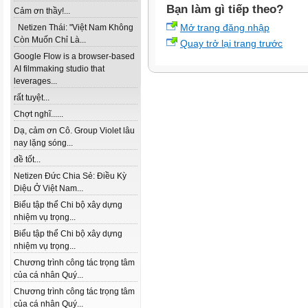
Bạn làm gì tiếp theo?
Cảm ơn thầy!...
Mở trang đăng nhập
Netizen Thái: "Việt Nam Không
Còn Muốn Chỉ Là...
Quay trở lại trang trước
Google Flow is a browser-based
AI filmmaking studio that
leverages...
rất tuyệt...
Chợt nghĩ......
Dạ, cảm ơn Cô. Group Violet lâu
nay lặng sóng...
đề tốt...
Netizen Đức Chia Sẻ: Điều Kỳ
Diệu Ở Việt Nam...
Biểu tập thể Chi bộ xây dựng
nhiệm vụ trọng...
Biểu tập thể Chi bộ xây dựng
nhiệm vụ trọng...
Chương trình công tác trọng tâm
của cá nhân Quý...
Chương trình công tác trọng tâm
của cá nhân Quý...