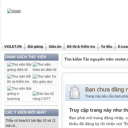
ViOLET.VN
Bài giảng
Giáo án
Đề thi & Kiểm tra
Tư liệu
E-Lea
DANH SÁCH THƯ VIỆN
Tìm kiếm Tài nguyên trên violet.
Bạn chưa đăng 
Trang này yêu cầu bạn phả
Truy cập trang này như t
CÁC Ý KIẾN MỚI NHẤT
Bạn phải mở trang đăng nhập, s
Thầy có bsach1 bài tập 10 và 11
khẩu đã đăng ký rồi nhấn nút "Đ
mà có...