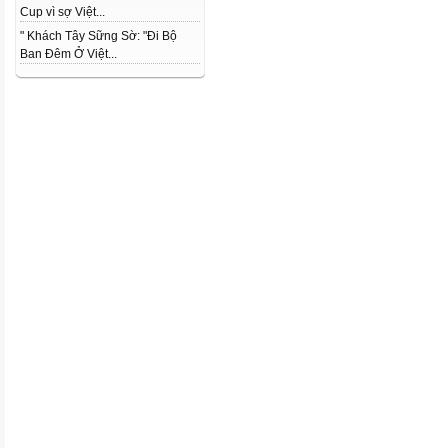
Cup vì sợ Việt...
" Khách Tây Sững Sờ: "Đi Bộ
Ban Đêm Ở Việt...