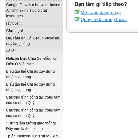
Bạn làm gì tiếp theo?
Google Flow is a browser-based
AI filmmaking studio that
Mở trang đăng nhập
leverages...
Quay trở lại trang trước
rất tuyệt...
Chợt nghĩ......
Dạ, cảm ơn Cô. Group Violet lâu
nay lặng sóng...
đề tốt...
Netizen Đức Chia Sẻ: Điều Kỳ
Diệu Ở Việt Nam...
Biểu tập thể Chi bộ xây dựng
nhiệm vụ trọng...
Biểu tập thể Chi bộ xây dựng
nhiệm vụ trọng...
Chương trình công tác trọng tâm
của cá nhân Quý...
Chương trình công tác trọng tâm
của cá nhân Quý...
" Đừng lầm tưởng giao thông!
Đây mới là điều khiến...
[Sốc] Netizen TQ: "Rút ASEAN