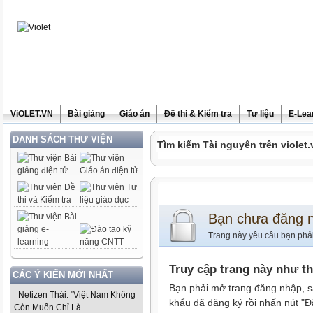
ViOLET.VN
Bài giảng
Giáo án
Đề thi & Kiểm tra
Tư liệu
E-Lea
DANH SÁCH THƯ VIỆN
Tìm kiếm Tài nguyên trên violet.
Bạn chưa đăng 
Trang này yêu cầu bạn phả
Truy cập trang này như t
CÁC Ý KIẾN MỚI NHẤT
Bạn phải mở trang đăng nhập, s
Netizen Thái: "Việt Nam Không
khẩu đã đăng ký rồi nhấn nút "Đ
Còn Muốn Chỉ Là...