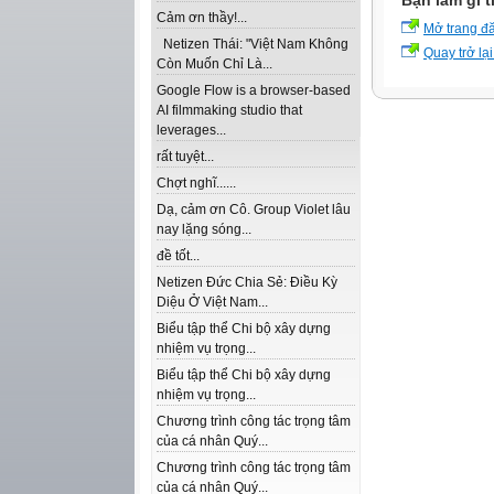
Bạn làm gì t
Cảm ơn thầy!...
Mở trang đ
Netizen Thái: "Việt Nam Không
Quay trở lại
Còn Muốn Chỉ Là...
Google Flow is a browser-based
AI filmmaking studio that
leverages...
rất tuyệt...
Chợt nghĩ......
Dạ, cảm ơn Cô. Group Violet lâu
nay lặng sóng...
đề tốt...
Netizen Đức Chia Sẻ: Điều Kỳ
Diệu Ở Việt Nam...
Biểu tập thể Chi bộ xây dựng
nhiệm vụ trọng...
Biểu tập thể Chi bộ xây dựng
nhiệm vụ trọng...
Chương trình công tác trọng tâm
của cá nhân Quý...
Chương trình công tác trọng tâm
của cá nhân Quý...