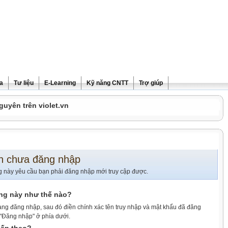
ra
Tư liệu
E-Learning
Kỹ năng CNTT
Trợ giúp
guyên trên violet.vn
n chưa đăng nhập
g này yêu cầu bạn phải đăng nhập mới truy cập được.
ang này như thế nào?
ang đăng nhập, sau đó điền chính xác tên truy nhập và mật khẩu đã đăng
 "Đăng nhập" ở phía dưới.