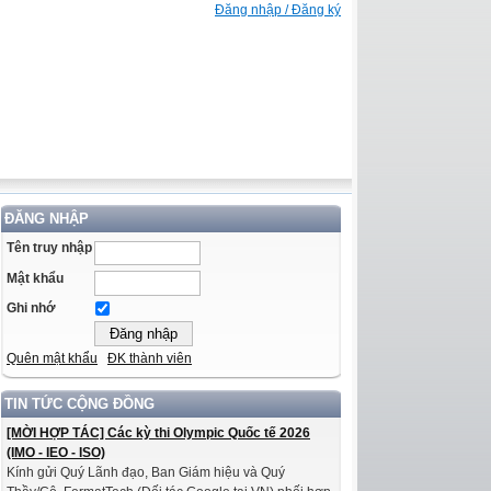
Đăng nhập / Đăng ký
ĐĂNG NHẬP
Tên truy nhập
Mật khẩu
Ghi nhớ
Quên mật khẩu
ĐK thành viên
TIN TỨC CỘNG ĐỒNG
[MỜI HỢP TÁC] Các kỳ thi Olympic Quốc tế 2026
(IMO - IEO - ISO)
Kính gửi Quý Lãnh đạo, Ban Giám hiệu và Quý