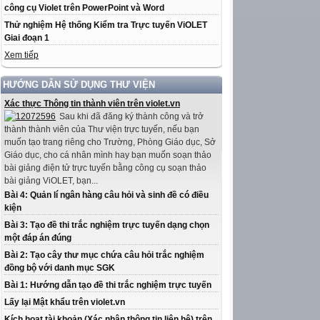
công cụ Violet trên PowerPoint và Word
Thử nghiệm Hệ thống Kiểm tra Trực tuyến ViOLET
Giai đoạn 1
Xem tiếp
HƯỚNG DẪN SỬ DỤNG THƯ VIỆN
Xác thực Thông tin thành viên trên violet.vn
Sau khi đã đăng ký thành công và trở
thành thành viên của Thư viện trực tuyến, nếu bạn
muốn tạo trang riêng cho Trường, Phòng Giáo dục, Sở
Giáo dục, cho cá nhân mình hay bạn muốn soạn thảo
bài giảng điện tử trực tuyến bằng công cụ soạn thảo
bài giảng ViOLET, bạn...
Bài 4: Quản lí ngân hàng câu hỏi và sinh đề có điều
kiện
Bài 3: Tạo đề thi trắc nghiệm trực tuyến dạng chọn
một đáp án đúng
Bài 2: Tạo cây thư mục chứa câu hỏi trắc nghiệm
đồng bộ với danh mục SGK
Bài 1: Hướng dẫn tạo đề thi trắc nghiệm trực tuyến
Lấy lại Mật khẩu trên violet.vn
Kích hoạt tài khoản (Xác nhận thông tin liên hệ) trên