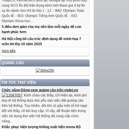
Thầy/Cô, FermatTech (Đối tác Google tại VN) phối hợp
cùng SCO Ấn Độ trân trọng kính mời tham gia 3 kỳ thi
uy tín dành cho HS từ lớp 1 - 12: - IMO: Olympic Toán
Quốc tế. - IEO: Olympic Tiếng Anh Quốc tế. - ISO:
Olympic Khoa học...
5 điều đơn giản cha mẹ nên làm mỗi ngày để con
hạnh phúc hơn
Hà Nội công bố cấu trúc định dạng đề minh họa 7
môn thi lớp 10 năm 2025
Xem tiếp
QUẢNG CÁO
TIN TỨC THƯ VIỆN
Chức năng Dừng xem quảng cáo trên violet.vn
Kính chào các thầy, cô! Hiện tại, kinh phí
duy trì hệ thống dựa chủ yếu vào việc đặt quảng cáo
trên hệ thống. Tuy nhiên, đôi khi có gây một số trở ngại
đối với thầy, cô khi truy cập. Vì vậy, để thuận tiện trong
việc sử dụng thư viện hệ thống đã cung cấp chức
năng...
Khắc phục hiện tượng không xuất hiện menu Bộ