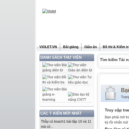
ViOLET.VN
Bài giảng
Giáo án
Đề thi & Kiểm t
DANH SÁCH THƯ VIỆN
Tìm kiếm Tài n
Bạ
Tran
Truy cập tr
CÁC Ý KIẾN MỚI NHẤT
Bạn phải mở tr
Thầy có bsach1 bài tập 10 và 11
ký rồi nhấn nút
mà có...