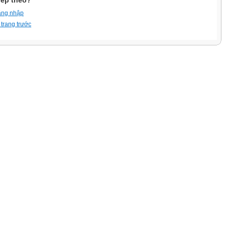
iếp theo?
ăng nhập
 trang trước