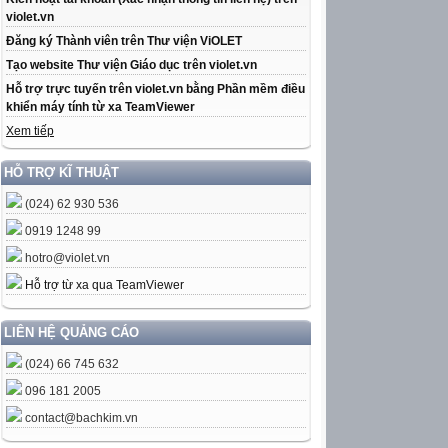
violet.vn
Đăng ký Thành viên trên Thư viện ViOLET
Tạo website Thư viện Giáo dục trên violet.vn
Hỗ trợ trực tuyến trên violet.vn bằng Phần mềm điều
khiển máy tính từ xa TeamViewer
Xem tiếp
HỖ TRỢ KĨ THUẬT
(024) 62 930 536
0919 1248 99
hotro@violet.vn
Hỗ trợ từ xa qua TeamViewer
LIÊN HỆ QUẢNG CÁO
(024) 66 745 632
096 181 2005
contact@bachkim.vn