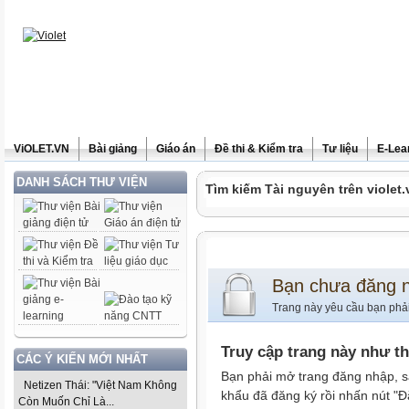
ViOLET.VN
Bài giảng
Giáo án
Đề thi & Kiểm tra
Tư liệu
E-Lea
DANH SÁCH THƯ VIỆN
Tìm kiếm Tài nguyên trên violet.
Bạn chưa đăng 
Trang này yêu cầu bạn phả
Truy cập trang này như t
CÁC Ý KIẾN MỚI NHẤT
Bạn phải mở trang đăng nhập, s
Netizen Thái: "Việt Nam Không
khẩu đã đăng ký rồi nhấn nút "Đ
Còn Muốn Chỉ Là...