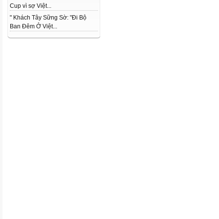
Cup vì sợ Việt...
" Khách Tây Sững Sờ: "Đi Bộ
Ban Đêm Ở Việt...