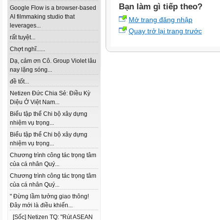
Bạn làm gì tiếp theo?
Google Flow is a browser-based
AI filmmaking studio that
Mở trang đăng nhập
leverages...
Quay trở lại trang trước
rất tuyệt...
Chợt nghĩ......
Dạ, cảm ơn Cô. Group Violet lâu
nay lặng sóng...
đề tốt...
Netizen Đức Chia Sẻ: Điều Kỳ
Diệu Ở Việt Nam...
Biểu tập thể Chi bộ xây dựng
nhiệm vụ trọng...
Biểu tập thể Chi bộ xây dựng
nhiệm vụ trọng...
Chương trình công tác trọng tâm
của cá nhân Quý...
Chương trình công tác trọng tâm
của cá nhân Quý...
" Đừng lầm tưởng giao thông!
Đây mới là điều khiến...
[Sốc] Netizen TQ: "Rút ASEAN