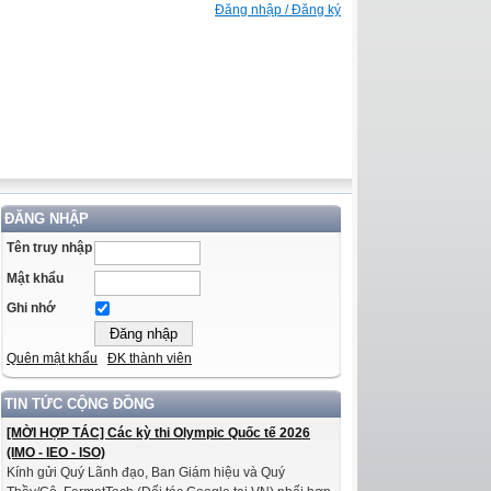
Đăng nhập / Đăng ký
ĐĂNG NHẬP
Tên truy nhập
Mật khẩu
Ghi nhớ
Quên mật khẩu
ĐK thành viên
TIN TỨC CỘNG ĐỒNG
[MỜI HỢP TÁC] Các kỳ thi Olympic Quốc tế 2026
(IMO - IEO - ISO)
Kính gửi Quý Lãnh đạo, Ban Giám hiệu và Quý