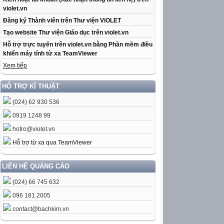
violet.vn
Đăng ký Thành viên trên Thư viện ViOLET
Tạo website Thư viện Giáo dục trên violet.vn
Hỗ trợ trực tuyến trên violet.vn bằng Phần mềm điều
khiển máy tính từ xa TeamViewer
Xem tiếp
HỖ TRỢ KĨ THUẬT
(024) 62 930 536
0919 1248 99
hotro@violet.vn
Hỗ trợ từ xa qua TeamViewer
LIÊN HỆ QUẢNG CÁO
(024) 66 745 632
096 181 2005
contact@bachkim.vn