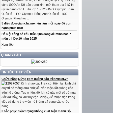
Thầy/Cô, FermatTech (Đối tác Google tại VN) phối hợp
cùng SCO Ấn Độ trân trọng kính mời tham gia 3 kỳ thi
uy tín dành cho HS từ lớp 1 - 12: - IMO: Olympic Toán
Quốc tế. - IEO: Olympic Tiếng Anh Quốc tế. - ISO:
Olympic Khoa học...
5 điều đơn giản cha mẹ nên làm mỗi ngày để con
hạnh phúc hơn
Hà Nội công bố cấu trúc định dạng đề minh họa 7
môn thi lớp 10 năm 2025
Xem tiếp
QUẢNG CÁO
TIN TỨC THƯ VIỆN
Chức năng Dừng xem quảng cáo trên violet.vn
Kính chào các thầy, cô! Hiện tại, kinh phí
duy trì hệ thống dựa chủ yếu vào việc đặt quảng cáo
trên hệ thống. Tuy nhiên, đôi khi có gây một số trở ngại
đối với thầy, cô khi truy cập. Vì vậy, để thuận tiện trong
việc sử dụng thư viện hệ thống đã cung cấp chức
năng...
Khắc phục hiện tượng không xuất hiện menu Bộ