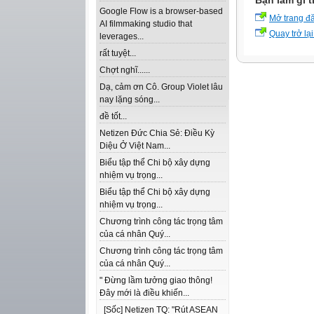
Bạn làm gì t
Google Flow is a browser-based
Mở trang đ
AI filmmaking studio that
Quay trở lại
leverages...
rất tuyệt...
Chợt nghĩ......
Dạ, cảm ơn Cô. Group Violet lâu
nay lặng sóng...
đề tốt...
Netizen Đức Chia Sẻ: Điều Kỳ
Diệu Ở Việt Nam...
Biểu tập thể Chi bộ xây dựng
nhiệm vụ trọng...
Biểu tập thể Chi bộ xây dựng
nhiệm vụ trọng...
Chương trình công tác trọng tâm
của cá nhân Quý...
Chương trình công tác trọng tâm
của cá nhân Quý...
" Đừng lầm tưởng giao thông!
Đây mới là điều khiến...
[Sốc] Netizen TQ: "Rút ASEAN