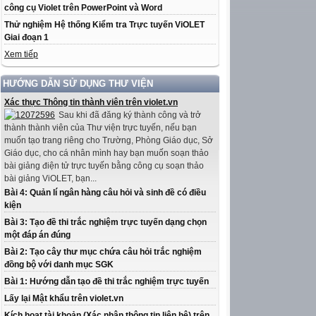
công cụ Violet trên PowerPoint và Word
Thử nghiệm Hệ thống Kiểm tra Trực tuyến ViOLET
Giai đoạn 1
Xem tiếp
HƯỚNG DẪN SỬ DỤNG THƯ VIỆN
Xác thực Thông tin thành viên trên violet.vn
Sau khi đã đăng ký thành công và trở
thành thành viên của Thư viện trực tuyến, nếu bạn
muốn tạo trang riêng cho Trường, Phòng Giáo dục, Sở
Giáo dục, cho cá nhân mình hay bạn muốn soạn thảo
bài giảng điện tử trực tuyến bằng công cụ soạn thảo
bài giảng ViOLET, bạn...
Bài 4: Quản lí ngân hàng câu hỏi và sinh đề có điều
kiện
Bài 3: Tạo đề thi trắc nghiệm trực tuyến dạng chọn
một đáp án đúng
Bài 2: Tạo cây thư mục chứa câu hỏi trắc nghiệm
đồng bộ với danh mục SGK
Bài 1: Hướng dẫn tạo đề thi trắc nghiệm trực tuyến
Lấy lại Mật khẩu trên violet.vn
Kích hoạt tài khoản (Xác nhận thông tin liên hệ) trên