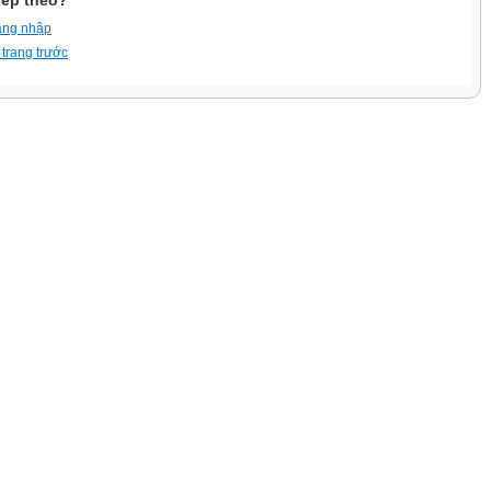
iếp theo?
ăng nhập
 trang trước