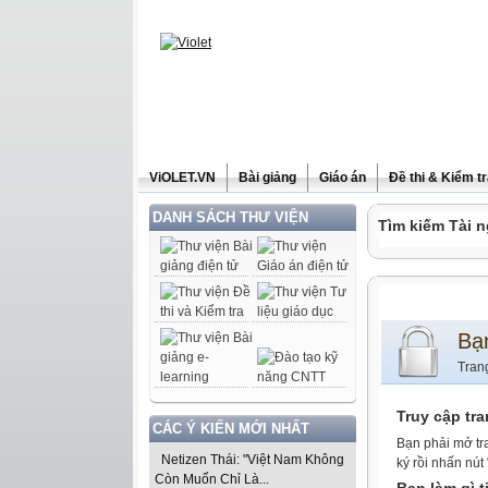
ViOLET.VN
Bài giảng
Giáo án
Đề thi & Kiểm t
DANH SÁCH THƯ VIỆN
Tìm kiếm Tài n
Bạ
Tran
Truy cập tr
CÁC Ý KIẾN MỚI NHẤT
Bạn phải mở tr
Netizen Thái: "Việt Nam Không
ký rồi nhấn nút
Còn Muốn Chỉ Là...