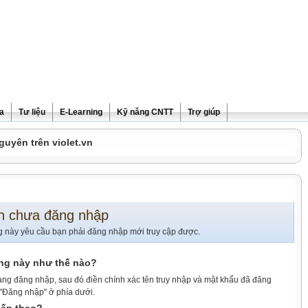
ra
Tư liệu
E-Learning
Kỹ năng CNTT
Trợ giúp
guyên trên violet.vn
n chưa đăng nhập
g này yêu cầu bạn phải đăng nhập mới truy cập được.
ang này như thế nào?
ang đăng nhập, sau đó điền chính xác tên truy nhập và mật khẩu đã đăng
 "Đăng nhập" ở phía dưới.