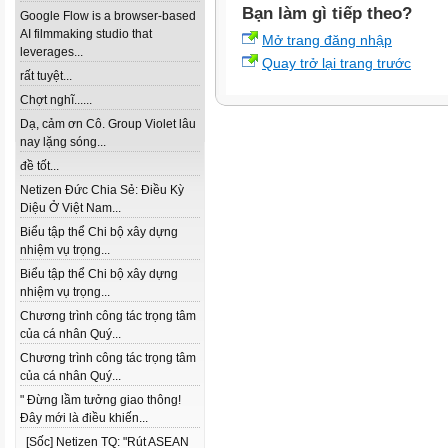
Bạn làm gì tiếp theo?
Google Flow is a browser-based
AI filmmaking studio that
Mở trang đăng nhập
leverages...
Quay trở lại trang trước
rất tuyệt...
Chợt nghĩ......
Dạ, cảm ơn Cô. Group Violet lâu
nay lặng sóng...
đề tốt...
Netizen Đức Chia Sẻ: Điều Kỳ
Diệu Ở Việt Nam...
Biểu tập thể Chi bộ xây dựng
nhiệm vụ trọng...
Biểu tập thể Chi bộ xây dựng
nhiệm vụ trọng...
Chương trình công tác trọng tâm
của cá nhân Quý...
Chương trình công tác trọng tâm
của cá nhân Quý...
" Đừng lầm tưởng giao thông!
Đây mới là điều khiến...
[Sốc] Netizen TQ: "Rút ASEAN