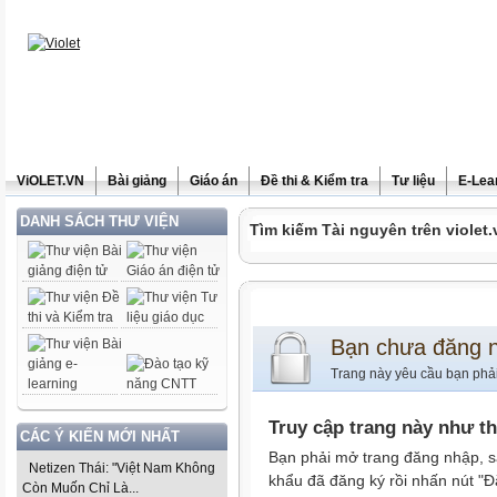
ViOLET.VN
Bài giảng
Giáo án
Đề thi & Kiểm tra
Tư liệu
E-Lea
DANH SÁCH THƯ VIỆN
Tìm kiếm Tài nguyên trên violet.
Bạn chưa đăng 
Trang này yêu cầu bạn phả
Truy cập trang này như t
CÁC Ý KIẾN MỚI NHẤT
Bạn phải mở trang đăng nhập, s
Netizen Thái: "Việt Nam Không
khẩu đã đăng ký rồi nhấn nút "Đ
Còn Muốn Chỉ Là...