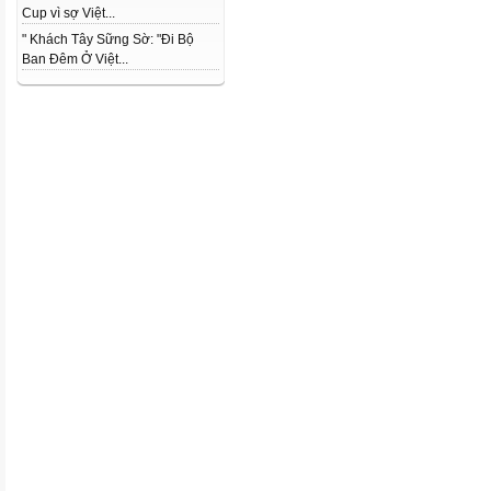
Cup vì sợ Việt...
" Khách Tây Sững Sờ: "Đi Bộ
Ban Đêm Ở Việt...