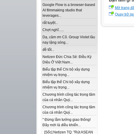
Bạn làm gì t
Google Flow is a browser-based
Mở trang đ
AI filmmaking studio that
Quay trở lại
leverages...
rất tuyệt...
Chợt nghĩ......
Dạ, cảm ơn Cô. Group Violet lâu
nay lặng sóng...
đề tốt...
Netizen Đức Chia Sẻ: Điều Kỳ
Diệu Ở Việt Nam...
Biểu tập thể Chi bộ xây dựng
nhiệm vụ trọng...
Biểu tập thể Chi bộ xây dựng
nhiệm vụ trọng...
Chương trình công tác trọng tâm
của cá nhân Quý...
Chương trình công tác trọng tâm
của cá nhân Quý...
" Đừng lầm tưởng giao thông!
Đây mới là điều khiến...
[Sốc] Netizen TQ: "Rút ASEAN