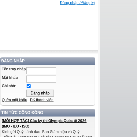
Đăng nhập / Đăng ký
ĐĂNG NHẬP
Tên truy nhập
Mật khẩu
Ghi nhớ
Quên mật khẩu
ĐK thành viên
TIN TỨC CỘNG ĐỒNG
[MỜI HỢP TÁC] Các kỳ thi Olympic Quốc tế 2026
(IMO - IEO - ISO)
Kính gửi Quý Lãnh đạo, Ban Giám hiệu và Quý