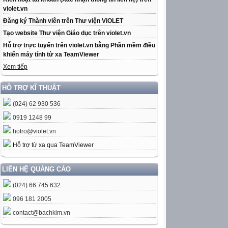
violet.vn
Đăng ký Thành viên trên Thư viện ViOLET
Tạo website Thư viện Giáo dục trên violet.vn
Hỗ trợ trực tuyến trên violet.vn bằng Phần mềm điều
khiển máy tính từ xa TeamViewer
Xem tiếp
HỖ TRỢ KĨ THUẬT
(024) 62 930 536
0919 1248 99
hotro@violet.vn
Hỗ trợ từ xa qua TeamViewer
LIÊN HỆ QUẢNG CÁO
(024) 66 745 632
096 181 2005
contact@bachkim.vn