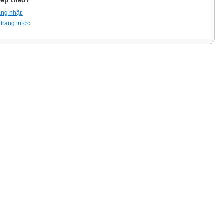
iếp theo?
ăng nhập
 trang trước