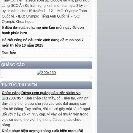
Thầy/Cô, FermatTech (Đối tác Google tại VN) phối hợp
cùng SCO Ấn Độ trân trọng kính mời tham gia 3 kỳ thi
uy tín dành cho HS từ lớp 1 - 12: - IMO: Olympic Toán
Quốc tế. - IEO: Olympic Tiếng Anh Quốc tế. - ISO:
Olympic Khoa học...
5 điều đơn giản cha mẹ nên làm mỗi ngày để con
hạnh phúc hơn
Hà Nội công bố cấu trúc định dạng đề minh họa 7
môn thi lớp 10 năm 2025
Xem tiếp
QUẢNG CÁO
TIN TỨC THƯ VIỆN
Chức năng Dừng xem quảng cáo trên violet.vn
Kính chào các thầy, cô! Hiện tại, kinh phí
duy trì hệ thống dựa chủ yếu vào việc đặt quảng cáo
trên hệ thống. Tuy nhiên, đôi khi có gây một số trở ngại
đối với thầy, cô khi truy cập. Vì vậy, để thuận tiện trong
việc sử dụng thư viện hệ thống đã cung cấp chức
năng...
Khắc phục hiện tượng không xuất hiện menu Bộ