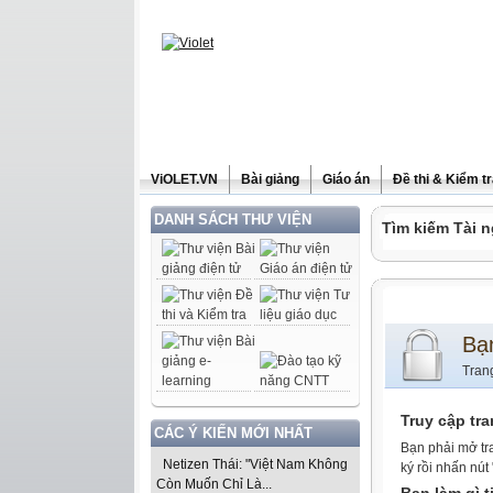
ViOLET.VN
Bài giảng
Giáo án
Đề thi & Kiểm t
DANH SÁCH THƯ VIỆN
Tìm kiếm Tài n
Bạ
Tran
Truy cập tr
CÁC Ý KIẾN MỚI NHẤT
Bạn phải mở tr
Netizen Thái: "Việt Nam Không
ký rồi nhấn nút
Còn Muốn Chỉ Là...