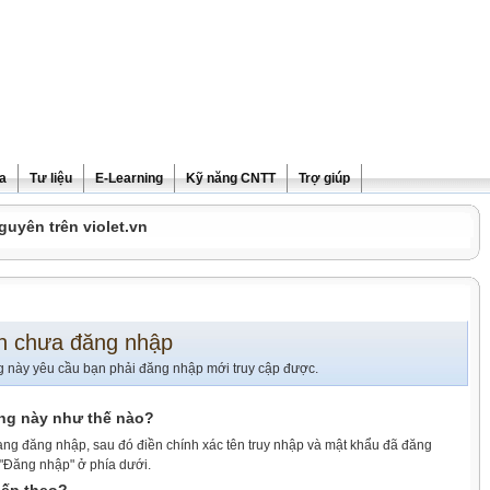
ra
Tư liệu
E-Learning
Kỹ năng CNTT
Trợ giúp
guyên trên violet.vn
n chưa đăng nhập
g này yêu cầu bạn phải đăng nhập mới truy cập được.
ang này như thế nào?
ang đăng nhập, sau đó điền chính xác tên truy nhập và mật khẩu đã đăng
 "Đăng nhập" ở phía dưới.