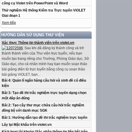
công cụ Violet trên PowerPoint và Word
Thử nghiệm Hệ thống Kiểm tra Trực tuyến ViOLET
Giai đoạn 1
Xem tiếp
HƯỚNG DẪN SỬ DỤNG THƯ VIỆN
Xác thực Thông tin thành viên trên violet.vn
Sau khi đã đăng ký thành công và trở
thành thành viên của Thư viện trực tuyến, nếu bạn
muốn tạo trang riêng cho Trường, Phòng Giáo dục, Sở
Giáo dục, cho cá nhân mình hay bạn muốn soạn thảo
bài giảng điện tử trực tuyến bằng công cụ soạn thảo
bài giảng ViOLET, bạn...
Bài 4: Quản lí ngân hàng câu hỏi và sinh đề có điều
kiện
Bài 3: Tạo đề thi trắc nghiệm trực tuyến dạng chọn
một đáp án đúng
Bài 2: Tạo cây thư mục chứa câu hỏi trắc nghiệm
đồng bộ với danh mục SGK
Bài 1: Hướng dẫn tạo đề thi trắc nghiệm trực tuyến
Lấy lại Mật khẩu trên violet.vn
Kích hoạt tài khoản (Xác nhận thông tin liên hệ) trên