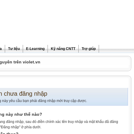
ra
Tư liệu
E-Learning
Kỹ năng CNTT
Trợ giúp
guyên trên violet.vn
n chưa đăng nhập
g này yêu cầu bạn phải đăng nhập mới truy cập được.
ang này như thế nào?
ang đăng nhập, sau đó điền chính xác tên truy nhập và mật khẩu đã đăng
 "Đăng nhập" ở phía dưới.