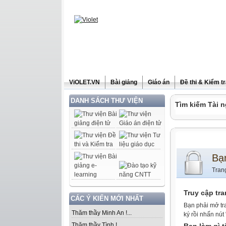
ViOLET.VN
Bài giảng
Giáo án
Đề thi & Kiểm t
DANH SÁCH THƯ VIỆN
Tìm kiếm Tài n
Bạ
Tran
Truy cập tr
CÁC Ý KIẾN MỚI NHẤT
Bạn phải mở tr
Thăm thầy Minh An !...
ký rồi nhấn nút
Thăm thầy Tình !...