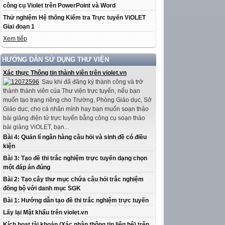
công cụ Violet trên PowerPoint và Word
Thử nghiệm Hệ thống Kiểm tra Trực tuyến ViOLET
Giai đoạn 1
Xem tiếp
HƯỚNG DẪN SỬ DỤNG THƯ VIỆN
Xác thực Thông tin thành viên trên violet.vn
Sau khi đã đăng ký thành công và trở
thành thành viên của Thư viện trực tuyến, nếu bạn
muốn tạo trang riêng cho Trường, Phòng Giáo dục, Sở
Giáo dục, cho cá nhân mình hay bạn muốn soạn thảo
bài giảng điện tử trực tuyến bằng công cụ soạn thảo
bài giảng ViOLET, bạn...
Bài 4: Quản lí ngân hàng câu hỏi và sinh đề có điều
kiện
Bài 3: Tạo đề thi trắc nghiệm trực tuyến dạng chọn
một đáp án đúng
Bài 2: Tạo cây thư mục chứa câu hỏi trắc nghiệm
đồng bộ với danh mục SGK
Bài 1: Hướng dẫn tạo đề thi trắc nghiệm trực tuyến
Lấy lại Mật khẩu trên violet.vn
Kích hoạt tài khoản (Xác nhận thông tin liên hệ) trên