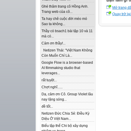
Bạn làm gì t
Ghé thăm trang cô Hồng Anh.
Mở trang đ
Trang web của cô...
Quay trở lại
Ta hay chê cuộc đời méo mó
Sao ta không...
Thầy có bsach1 bài tập 10 và 11
mà có...
Cảm ơn thầy!...
Netizen Thái: "Việt Nam Không
Còn Muốn Chỉ Là...
Google Flow is a browser-based
AI filmmaking studio that
leverages...
rất tuyệt...
Chợt nghĩ......
Dạ, cảm ơn Cô. Group Violet lâu
nay lặng sóng...
đề tốt...
Netizen Đức Chia Sẻ: Điều Kỳ
Diệu Ở Việt Nam...
Biểu tập thể Chi bộ xây dựng