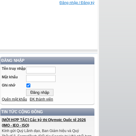
Đăng nhập / Đăng ký
ĐĂNG NHẬP
Tên truy nhập
Mật khẩu
Ghi nhớ
Quên mật khẩu
ĐK thành viên
TIN TỨC CỘNG ĐỒNG
[MỜI HỢP TÁC] Các kỳ thi Olympic Quốc tế 2026
(IMO - IEO - ISO)
Kính gửi Quý Lãnh đạo, Ban Giám hiệu và Quý