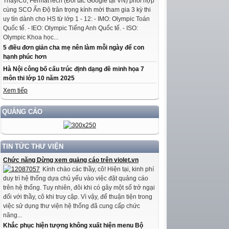
Thầy/Cô, FermatTech (Đối tác Google tại VN) phối hợp
cùng SCO Ấn Độ trân trọng kính mời tham gia 3 kỳ thi
uy tín dành cho HS từ lớp 1 - 12: - IMO: Olympic Toán
Quốc tế. - IEO: Olympic Tiếng Anh Quốc tế. - ISO:
Olympic Khoa học...
5 điều đơn giản cha mẹ nên làm mỗi ngày để con
hạnh phúc hơn
Hà Nội công bố cấu trúc định dạng đề minh họa 7
môn thi lớp 10 năm 2025
Xem tiếp
QUẢNG CÁO
TIN TỨC THƯ VIỆN
Chức năng Dừng xem quảng cáo trên violet.vn
Kính chào các thầy, cô! Hiện tại, kinh phí
duy trì hệ thống dựa chủ yếu vào việc đặt quảng cáo
trên hệ thống. Tuy nhiên, đôi khi có gây một số trở ngại
đối với thầy, cô khi truy cập. Vì vậy, để thuận tiện trong
việc sử dụng thư viện hệ thống đã cung cấp chức
năng...
Khắc phục hiện tượng không xuất hiện menu Bộ