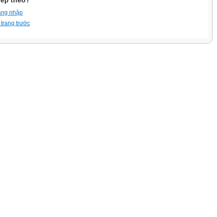
iếp theo?
ăng nhập
 trang trước