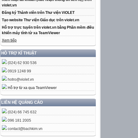
violet.vn
Đăng ký Thành viên trên Thư viện ViOLET
Tạo website Thư viện Giáo dục trên violet.vn
Hỗ trợ trực tuyến trên violet.vn bằng Phần mềm điều
khiển máy tính từ xa TeamViewer
Xem tiếp
HỖ TRỢ KĨ THUẬT
(024) 62 930 536
0919 1248 99
hotro@violet.vn
Hỗ trợ từ xa qua TeamViewer
LIÊN HỆ QUẢNG CÁO
(024) 66 745 632
096 181 2005
contact@bachkim.vn