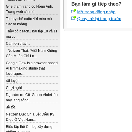
Bạn làm gì tiếp theo?
Ghé thăm trang cô Hồng Anh.
Mở trang đăng nhập
Trang web của cô...
Quay trở lại trang trước
Ta hay chê cuộc đời méo mó
Sao ta không...
Thầy có bsach1 bài tập 10 và 11
mà có...
Cảm ơn thầy!...
Netizen Thái: "Việt Nam Không
Còn Muốn Chỉ Là...
Google Flow is a browser-based
AI filmmaking studio that
leverages...
rất tuyệt...
Chợt nghĩ......
Dạ, cảm ơn Cô. Group Violet lâu
nay lặng sóng...
đề tốt...
Netizen Đức Chia Sẻ: Điều Kỳ
Diệu Ở Việt Nam...
Biểu tập thể Chi bộ xây dựng