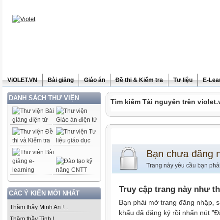
ViOLET.VN
Bài giảng
Giáo án
Đề thi & Kiểm tra
Tư liệu
E-Lea
DANH SÁCH THƯ VIỆN
Tìm kiếm Tài nguyên trên violet.
Bạn chưa đăng 
Trang này yêu cầu bạn phả
Truy cập trang này như t
CÁC Ý KIẾN MỚI NHẤT
Bạn phải mở trang đăng nhập, s
Thăm thầy Minh An !...
khẩu đã đăng ký rồi nhấn nút "Đ
Thăm thầy Tình !...