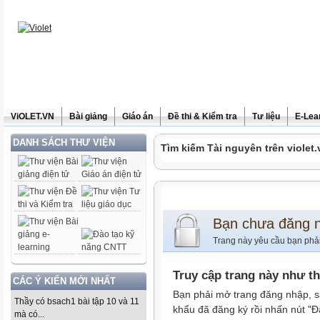
ViOLET.VN
Bài giảng
Giáo án
Đề thi & Kiểm tra
Tư liệu
E-Lea
DANH SÁCH THƯ VIỆN
Tìm kiếm Tài nguyên trên violet.
Bạn chưa đăng 
Trang này yêu cầu bạn phả
Truy cập trang này như t
CÁC Ý KIẾN MỚI NHẤT
Bạn phải mở trang đăng nhập, s
Thầy có bsach1 bài tập 10 và 11
khẩu đã đăng ký rồi nhấn nút "Đ
mà có...