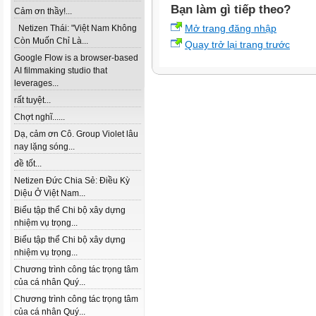
Bạn làm gì tiếp theo?
Cảm ơn thầy!...
Mở trang đăng nhập
Netizen Thái: "Việt Nam Không
Còn Muốn Chỉ Là...
Quay trở lại trang trước
Google Flow is a browser-based
AI filmmaking studio that
leverages...
rất tuyệt...
Chợt nghĩ......
Dạ, cảm ơn Cô. Group Violet lâu
nay lặng sóng...
đề tốt...
Netizen Đức Chia Sẻ: Điều Kỳ
Diệu Ở Việt Nam...
Biểu tập thể Chi bộ xây dựng
nhiệm vụ trọng...
Biểu tập thể Chi bộ xây dựng
nhiệm vụ trọng...
Chương trình công tác trọng tâm
của cá nhân Quý...
Chương trình công tác trọng tâm
của cá nhân Quý...