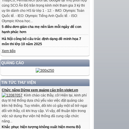
Thầy/Cô, FermatTech (Đối tác Google tại VN) phối hợp
cùng SCO Ấn Độ trân trọng kính mời tham gia 3 kỳ thi
uy tín dành cho HS từ lớp 1 - 12: - IMO: Olympic Toán
Quốc tế. - IEO: Olympic Tiếng Anh Quốc tế. - ISO:
Olympic Khoa học...
5 điều đơn giản cha mẹ nên làm mỗi ngày để con
hạnh phúc hơn
Hà Nội công bố cấu trúc định dạng đề minh họa 7
môn thi lớp 10 năm 2025
Xem tiếp
QUẢNG CÁO
TIN TỨC THƯ VIỆN
Chức năng Dừng xem quảng cáo trên violet.vn
Kính chào các thầy, cô! Hiện tại, kinh phí
duy trì hệ thống dựa chủ yếu vào việc đặt quảng cáo
trên hệ thống. Tuy nhiên, đôi khi có gây một số trở ngại
đối với thầy, cô khi truy cập. Vì vậy, để thuận tiện trong
việc sử dụng thư viện hệ thống đã cung cấp chức
năng...
Khắc phục hiện tượng không xuất hiện menu Bộ