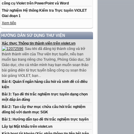
công cụ Violet trên PowerPoint và Word
Thử nghiệm Hệ thống Kiểm tra Trực tuyến ViOLET
Giai đoạn 1
Xem tiếp
HƯỚNG DẪN SỬ DỤNG THƯ VIỆN
Xác thực Thông tin thành viên trên violet.vn
Sau khi đã đăng ký thành công và trở
thành thành viên của Thư viện trực tuyến, nếu bạn
muốn tạo trang riêng cho Trường, Phòng Giáo dục, Sở
Giáo dục, cho cá nhân mình hay bạn muốn soạn thảo
bài giảng điện tử trực tuyến bằng công cụ soạn thảo
bài giảng ViOLET, bạn...
Bài 4: Quản lí ngân hàng câu hỏi và sinh đề có điều
kiện
Bài 3: Tạo đề thi trắc nghiệm trực tuyến dạng chọn
một đáp án đúng
Bài 2: Tạo cây thư mục chứa câu hỏi trắc nghiệm
đồng bộ với danh mục SGK
Bài 1: Hướng dẫn tạo đề thi trắc nghiệm trực tuyến
Lấy lại Mật khẩu trên violet.vn
Kích hoạt tài khoản (Xác nhận thông tin liên hệ) trên