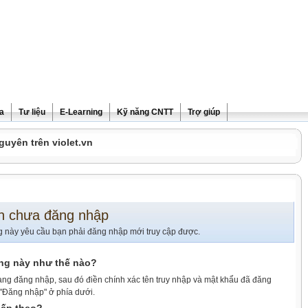
ra
Tư liệu
E-Learning
Kỹ năng CNTT
Trợ giúp
guyên trên violet.vn
n chưa đăng nhập
g này yêu cầu bạn phải đăng nhập mới truy cập được.
ang này như thế nào?
ang đăng nhập, sau đó điền chính xác tên truy nhập và mật khẩu đã đăng
 "Đăng nhập" ở phía dưới.