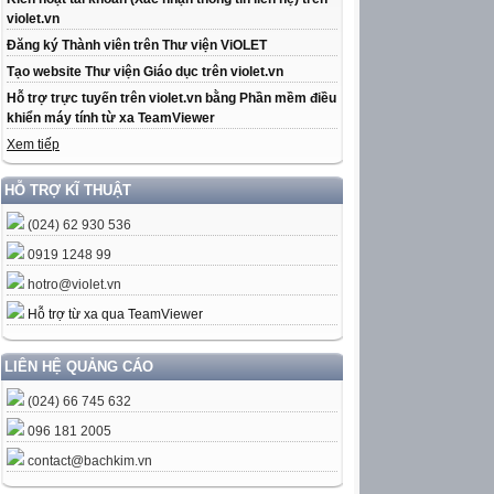
violet.vn
Đăng ký Thành viên trên Thư viện ViOLET
Tạo website Thư viện Giáo dục trên violet.vn
Hỗ trợ trực tuyến trên violet.vn bằng Phần mềm điều
khiển máy tính từ xa TeamViewer
Xem tiếp
HỖ TRỢ KĨ THUẬT
(024) 62 930 536
0919 1248 99
hotro@violet.vn
Hỗ trợ từ xa qua TeamViewer
LIÊN HỆ QUẢNG CÁO
(024) 66 745 632
096 181 2005
contact@bachkim.vn