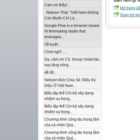
Bạn làm gì t
Cảm ơn thầy!...
Mở trang đ
Netizen Thái: "Việt Nam Không
Quay trở lại
Còn Muốn Chỉ Là...
Google Flow is a browser-based
AI filmmaking studio that
leverages...
rất tuyệt...
Chợt nghĩ......
Dạ, cảm ơn Cô. Group Violet lâu
nay lặng sóng...
đề tốt...
Netizen Đức Chia Sẻ: Điều Kỳ
Diệu Ở Việt Nam...
Biểu tập thể Chi bộ xây dựng
nhiệm vụ trọng...
Biểu tập thể Chi bộ xây dựng
nhiệm vụ trọng...
Chương trình công tác trọng tâm
của cá nhân Quý...
Chương trình công tác trọng tâm
của cá nhân Quý...