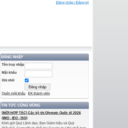
Đăng nhập / Đăng ký
ĐĂNG NHẬP
Tên truy nhập
Mật khẩu
Ghi nhớ
Quên mật khẩu
ĐK thành viên
TIN TỨC CỘNG ĐỒNG
[MỜI HỢP TÁC] Các kỳ thi Olympic Quốc tế 2026
(IMO - IEO - ISO)
Kính gửi Quý Lãnh đạo, Ban Giám hiệu và Quý