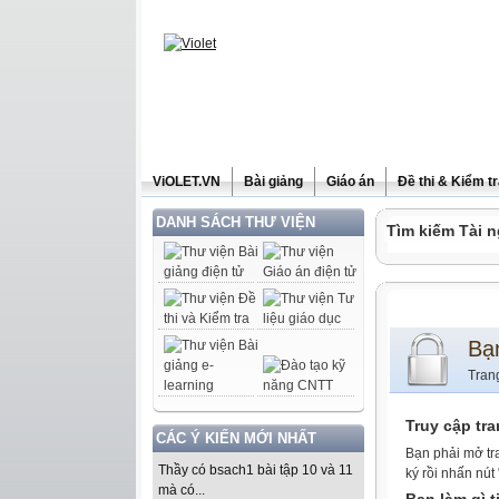
ViOLET.VN
Bài giảng
Giáo án
Đề thi & Kiểm t
DANH SÁCH THƯ VIỆN
Tìm kiếm Tài n
Bạ
Tran
Truy cập tr
CÁC Ý KIẾN MỚI NHẤT
Bạn phải mở tr
Thầy có bsach1 bài tập 10 và 11
ký rồi nhấn nút
mà có...