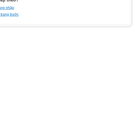
iếp theo?
ăng nhập
 trang trước