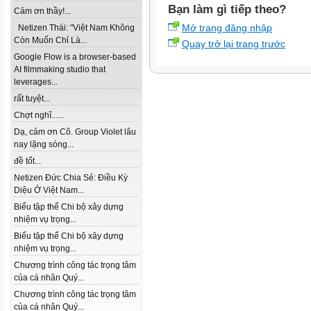
Bạn làm gì tiếp theo?
Cảm ơn thầy!...
Mở trang đăng nhập
Netizen Thái: "Việt Nam Không
Còn Muốn Chỉ Là...
Quay trở lại trang trước
Google Flow is a browser-based
AI filmmaking studio that
leverages...
rất tuyệt...
Chợt nghĩ......
Dạ, cảm ơn Cô. Group Violet lâu
nay lặng sóng...
đề tốt...
Netizen Đức Chia Sẻ: Điều Kỳ
Diệu Ở Việt Nam...
Biểu tập thể Chi bộ xây dựng
nhiệm vụ trọng...
Biểu tập thể Chi bộ xây dựng
nhiệm vụ trọng...
Chương trình công tác trọng tâm
của cá nhân Quý...
Chương trình công tác trọng tâm
của cá nhân Quý...