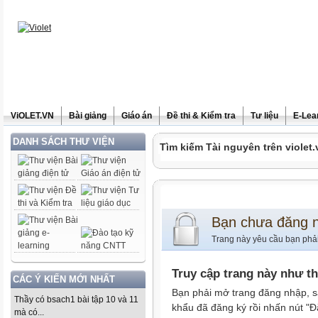
ViOLET.VN
Bài giảng
Giáo án
Đề thi & Kiểm tra
Tư liệu
E-Lea
DANH SÁCH THƯ VIỆN
Tìm kiếm Tài nguyên trên violet.
Bạn chưa đăng 
Trang này yêu cầu bạn phả
Truy cập trang này như t
CÁC Ý KIẾN MỚI NHẤT
Bạn phải mở trang đăng nhập, s
Thầy có bsach1 bài tập 10 và 11
khẩu đã đăng ký rồi nhấn nút "Đ
mà có...