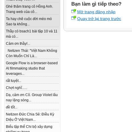
Bạn làm gì tiếp theo?
Ghé thăm trang cô Hồng Anh.
Mở trang đăng nhập
Trang web của cô...
Quay trở lại trang trước
Ta hay chê cuộc đời méo mó
Sao ta không...
Thầy có bsach1 bài tập 10 và 11
mà có...
Cảm ơn thầy!...
Netizen Thái: "Việt Nam Không
Còn Muốn Chỉ Là...
Google Flow is a browser-based
AI filmmaking studio that
leverages...
rất tuyệt...
Chợt nghĩ......
Dạ, cảm ơn Cô. Group Violet lâu
nay lặng sóng...
đề tốt...
Netizen Đức Chia Sẻ: Điều Kỳ
Diệu Ở Việt Nam...
Biểu tập thể Chi bộ xây dựng