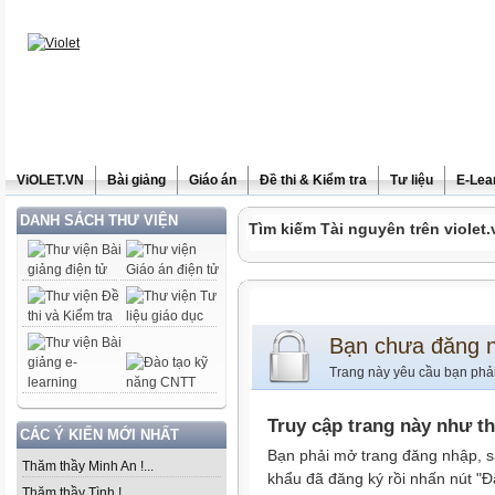
ViOLET.VN
Bài giảng
Giáo án
Đề thi & Kiểm tra
Tư liệu
E-Lea
DANH SÁCH THƯ VIỆN
Tìm kiếm Tài nguyên trên violet.
Bạn chưa đăng 
Trang này yêu cầu bạn phả
Truy cập trang này như t
CÁC Ý KIẾN MỚI NHẤT
Bạn phải mở trang đăng nhập, s
Thăm thầy Minh An !...
khẩu đã đăng ký rồi nhấn nút "Đ
Thăm thầy Tình !...