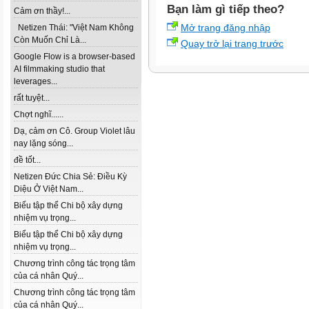
Bạn làm gì tiếp theo?
Cảm ơn thầy!...
Mở trang đăng nhập
Netizen Thái: "Việt Nam Không
Còn Muốn Chỉ Là...
Quay trở lại trang trước
Google Flow is a browser-based
AI filmmaking studio that
leverages...
rất tuyệt...
Chợt nghĩ......
Dạ, cảm ơn Cô. Group Violet lâu
nay lặng sóng...
đề tốt...
Netizen Đức Chia Sẻ: Điều Kỳ
Diệu Ở Việt Nam...
Biểu tập thể Chi bộ xây dựng
nhiệm vụ trọng...
Biểu tập thể Chi bộ xây dựng
nhiệm vụ trọng...
Chương trình công tác trọng tâm
của cá nhân Quý...
Chương trình công tác trọng tâm
của cá nhân Quý...