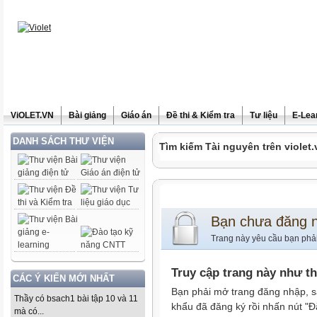
ViOLET.VN
Bài giảng
Giáo án
Đề thi & Kiểm tra
Tư liệu
E-Lea
DANH SÁCH THƯ VIỆN
Tìm kiếm Tài nguyên trên violet.
Bạn chưa đăng 
Trang này yêu cầu bạn phả
Truy cập trang này như t
CÁC Ý KIẾN MỚI NHẤT
Bạn phải mở trang đăng nhập, s
Thầy có bsach1 bài tập 10 và 11
khẩu đã đăng ký rồi nhấn nút "Đ
mà có...