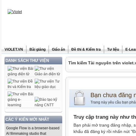
ViOLET.VN
Bài giảng
Giáo án
Đề thi & Kiểm tra
Tư liệu
E-Lea
DANH SÁCH THƯ VIỆN
Tìm kiếm Tài nguyên trên violet.
Bạn chưa đăng 
Trang này yêu cầu bạn phả
Truy cập trang này như t
CÁC Ý KIẾN MỚI NHẤT
Bạn phải mở trang đăng nhập, s
Google Flow is a browser-based
khẩu đã đăng ký rồi nhấn nút "Đ
AI filmmaking studio that