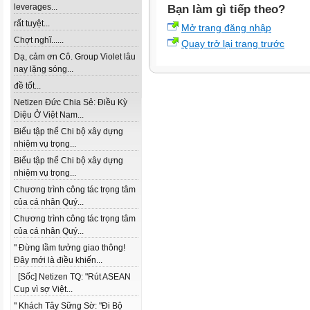
leverages...
Bạn làm gì tiếp theo?
rất tuyệt...
Mở trang đăng nhập
Chợt nghĩ......
Quay trở lại trang trước
Dạ, cảm ơn Cô. Group Violet lâu
nay lặng sóng...
đề tốt...
Netizen Đức Chia Sẻ: Điều Kỳ
Diệu Ở Việt Nam...
Biểu tập thể Chi bộ xây dựng
nhiệm vụ trọng...
Biểu tập thể Chi bộ xây dựng
nhiệm vụ trọng...
Chương trình công tác trọng tâm
của cá nhân Quý...
Chương trình công tác trọng tâm
của cá nhân Quý...
" Đừng lầm tưởng giao thông!
Đây mới là điều khiến...
[Sốc] Netizen TQ: "Rút ASEAN
Cup vì sợ Việt...
" Khách Tây Sững Sờ: "Đi Bộ