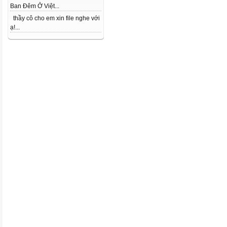
Ban Đêm Ở Việt...
thầy cô cho em xin file nghe với
ạ!...