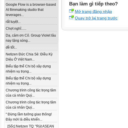
Bạn làm gì tiếp theo?
Google Flow is a browser-based
AI filmmaking studio that
Mở trang đăng nhập
leverages...
Quay trở lại trang trước
rất tuyệt...
Chợt nghĩ......
Dạ, cảm ơn Cô. Group Violet lâu
nay lặng sóng...
đề tốt...
Netizen Đức Chia Sẻ: Điều Kỳ
Diệu Ở Việt Nam...
Biểu tập thể Chi bộ xây dựng
nhiệm vụ trọng...
Biểu tập thể Chi bộ xây dựng
nhiệm vụ trọng...
Chương trình công tác trọng tâm
của cá nhân Quý...
Chương trình công tác trọng tâm
của cá nhân Quý...
" Đừng lầm tưởng giao thông!
Đây mới là điều khiến...
[Sốc] Netizen TQ: "Rút ASEAN