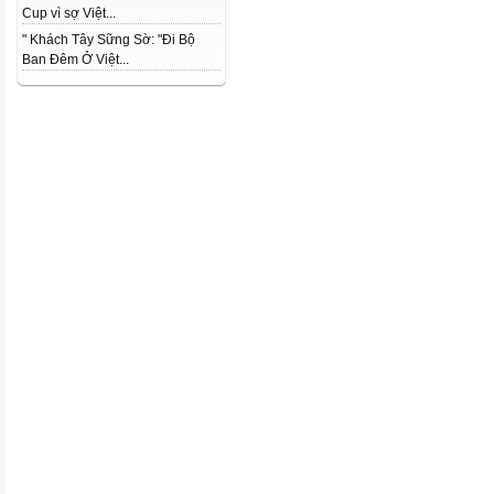
Cup vì sợ Việt...
" Khách Tây Sững Sờ: "Đi Bộ
Ban Đêm Ở Việt...