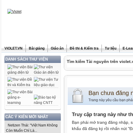
ViOLET.VN
Bài giảng
Giáo án
Đề thi & Kiểm tra
Tư liệu
E-Lea
DANH SÁCH THƯ VIỆN
Tìm kiếm Tài nguyên trên violet.
Bạn chưa đăng 
Trang này yêu cầu bạn phả
Truy cập trang này như t
CÁC Ý KIẾN MỚI NHẤT
Bạn phải mở trang đăng nhập, s
Netizen Thái: "Việt Nam Không
khẩu đã đăng ký rồi nhấn nút "Đ
Còn Muốn Chỉ Là...