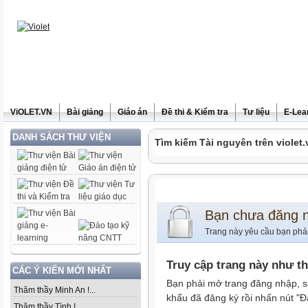
ViOLET.VN
Bài giảng
Giáo án
Đề thi & Kiểm tra
Tư liệu
E-Lea
DANH SÁCH THƯ VIỆN
Tìm kiếm Tài nguyên trên violet.
Bạn chưa đăng 
Trang này yêu cầu bạn phả
Truy cập trang này như t
CÁC Ý KIẾN MỚI NHẤT
Bạn phải mở trang đăng nhập, s
Thăm thầy Minh An !...
khẩu đã đăng ký rồi nhấn nút "Đ
Thăm thầy Tình !...