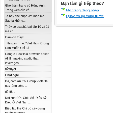
Bạn làm gì tiếp theo?
Ghé thăm trang cô Hồng Anh.
Mở trang đăng nhập
Trang web của cô...
Quay trở lại trang trước
Ta hay chê cuộc đời méo mó
Sao ta không...
Thầy có bsach1 bài tập 10 và 11
mà có...
Cảm ơn thầy!...
Netizen Thái: "Việt Nam Không
Còn Muốn Chỉ Là...
Google Flow is a browser-based
AI filmmaking studio that
leverages...
rất tuyệt...
Chợt nghĩ......
Dạ, cảm ơn Cô. Group Violet lâu
nay lặng sóng...
đề tốt...
Netizen Đức Chia Sẻ: Điều Kỳ
Diệu Ở Việt Nam...
Biểu tập thể Chi bộ xây dựng